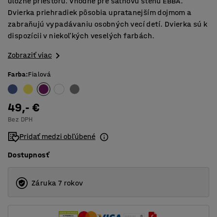
úložné priestoru. Vhodné pre šatňovú stenu EBBA.
Dvierka priehradiek pôsobia upratanejším dojmom a
zabraňujú vypadávaniu osobných vecí detí. Dvierka sú k
dispozícii v niekoľkých veselých farbách.
Zobraziť viac
Farba
:
Fialová
49,- €
Bez DPH
Pridať medzi obľúbené
Dostupnosť
Záruka 7 rokov