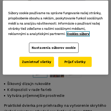
Súbory cookie používame na správne fungovanie našej stránky,
prispôsobenie obsahu a reklám, poskytovanie funkcií sociálnych
médií a na analýzu návštevnosti. Informácie o používaní našej
stránky tiež zdieľame s našimi sociálnymi médiami,
reklamnými a analytickými partnermi.
Cookies súbory
Nastavenia súborov cookie
Zamietnuť všetky
Prijať všetky
Šikovný dizajn rukoväte
K dispozícii v rade farieb
Vytvára príjemnejšie prostredie
Praktické dvierka pre priehradky na vytvorenie skrytého