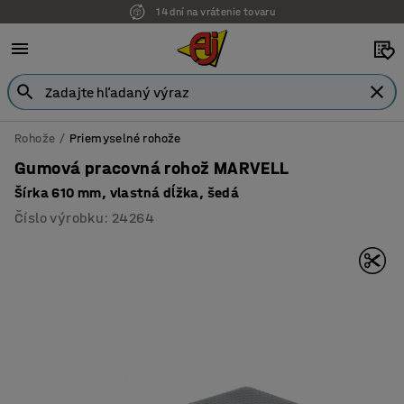
14 dní na vrátenie tovaru
Možnosť platby na faktúru
Rohože
Priemyselné rohože
Gumová pracovná rohož MARVELL
Šírka 610 mm, vlastná dĺžka, šedá
Číslo výrobku
:
24264