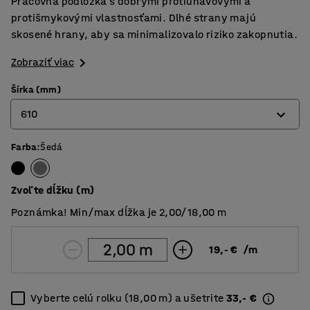
Pracovná podložka s dobrými protiúnavovými a
protišmykovými vlastnosťami. Dlhé strany majú
skosené hrany, aby sa minimalizovalo riziko zakopnutia.
Zobraziť viac
Šírka (mm)
610
Farba
:
Šedá
610
910
Zvoľte dĺžku (m)
1220
Poznámka! Min/max dĺžka je 2,00/18,00 m
19,- €
/
m
Vyberte celú rolku (18,00 m) a ušetrite
33,- €