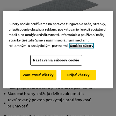
Súbory cookie používame na správne fungovanie našej stránky,
prispôsobenie obsahu a reklám, poskytovanie funkcií sociálnych
médií a na analýzu návštevnosti. Informácie o používaní našej
stránky tiež zdieľame s našimi sociálnymi médiami,
reklamnými a analytickými partnermi.
Cookies súbory
Nastavenia súborov cookie
Zamietnuť všetky
Prijať všetky
Poskytuje dobrú úľavu proti únave pod nohami
Skosené hrany znižujú riziko zakopnutia
Textúrovaný povrch poskytuje protišmykovú
priľnavosť