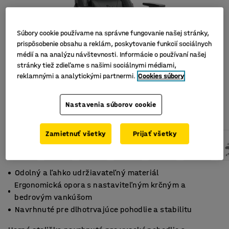
Súbory cookie používame na správne fungovanie našej stránky,
prispôsobenie obsahu a reklám, poskytovanie funkcií sociálnych
médií a na analýzu návštevnosti. Informácie o používaní našej
stránky tiež zdieľame s našimi sociálnymi médiami,
reklamnými a analytickými partnermi.
Cookies súbory
Nastavenia súborov cookie
Zamietnuť všetky
Prijať všetky
Odolný a ľahko udržiavateľný materiál
Ergonomická opora s nastaviteľným krčným a
bedrovým vankúšom
Navrhnuté pre dlhotrvajúce pohodlie a stabilitu