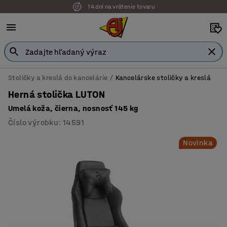
14 dní na vrátenie tovaru
Možnosť platby na faktúru
Stoličky a kreslá do kancelárie
Kancelárske stoličky a kreslá
Herná stolička LUTON
Umelá koža, čierna, nosnosť 145 kg
Číslo výrobku
:
14591
Novinka