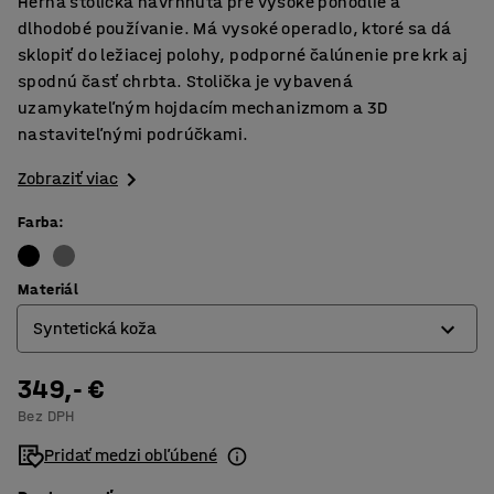
Herná stolička navrhnutá pre vysoké pohodlie a
dlhodobé používanie. Má vysoké operadlo, ktoré sa dá
sklopiť do ležiacej polohy, podporné čalúnenie pre krk aj
spodnú časť chrbta. Stolička je vybavená
uzamykateľným hojdacím mechanizmom a 3D
nastaviteľnými podrúčkami.
Zobraziť viac
Farba
:
Materiál
Syntetická koža
349,- €
Syntetická koža
Bez DPH
Tkanina
Pridať medzi obľúbené