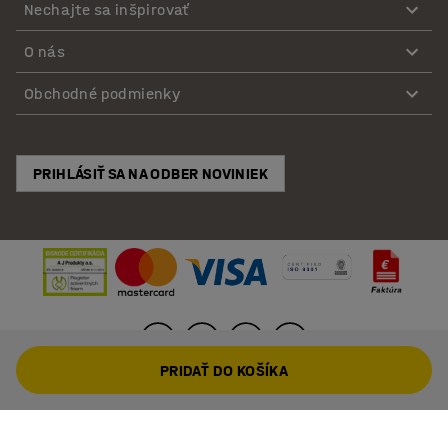
Nechajte sa inšpirovať
O nás
Obchodné podmienky
PRIHLÁSIŤ SA NA ODBER NOVINIEK
PRIDAŤ DO KOŠÍKA