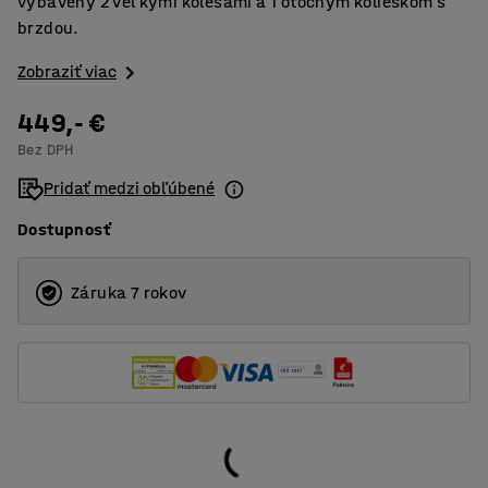
vybavený 2 veľkými kolesami a 1 otočným kolieskom s
brzdou.
Zobraziť viac
449,- €
Bez DPH
Pridať medzi obľúbené
Dostupnosť
Záruka 7 rokov