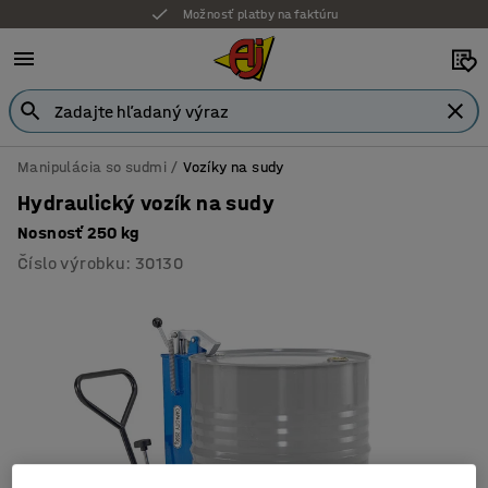
Možnosť platby na faktúru
Manipulácia so sudmi
Vozíky na sudy
Hydraulický vozík na sudy
Nosnosť 250 kg
Číslo výrobku
:
30130