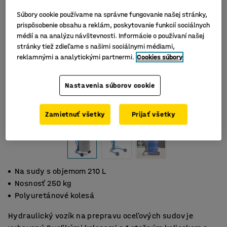
Súbory cookie používame na správne fungovanie našej stránky,
prispôsobenie obsahu a reklám, poskytovanie funkcií sociálnych
médií a na analýzu návštevnosti. Informácie o používaní našej
stránky tiež zdieľame s našimi sociálnymi médiami,
reklamnými a analytickými partnermi.
Cookies súbory
Nastavenia súborov cookie
Zamietnuť všetky
Prijať všetky
Na sudy s objemom 210 L
Nosnosť 250 kg
Polyuretánové kolesá
Hydraulický vozík na prepravu oceľových sudov je