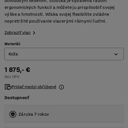
dlhodobým sedením. Stolička je vybavená radom
ergonomických funkcií a môžete ju prispôsobiť svojej
výške a hmotnosti. Vďaka svojej flexibilite zvládne
nepretržité používanie viacerými rôznymi ľuďmi.
Zobraziť viac
Materiál
Koža
1 875,- €
Koža
Bez DPH
Tkanina
Pridať medzi obľúbené
Dostupnosť
Záruka 7 rokov