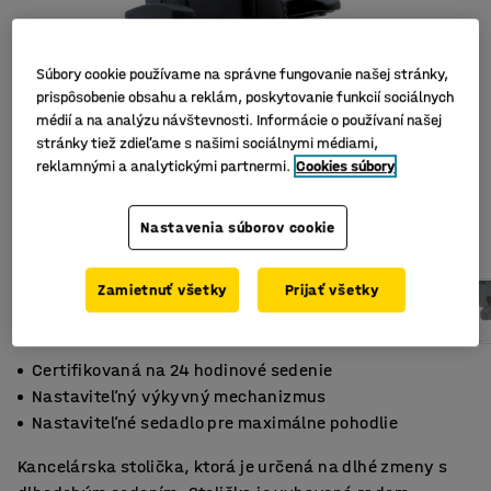
Súbory cookie používame na správne fungovanie našej stránky,
prispôsobenie obsahu a reklám, poskytovanie funkcií sociálnych
médií a na analýzu návštevnosti. Informácie o používaní našej
stránky tiež zdieľame s našimi sociálnymi médiami,
reklamnými a analytickými partnermi.
Cookies súbory
Nastavenia súborov cookie
Zamietnuť všetky
Prijať všetky
Certifikovaná na 24 hodinové sedenie
Nastaviteľný výkyvný mechanizmus
Nastaviteľné sedadlo pre maximálne pohodlie
Kancelárska stolička, ktorá je určená na dlhé zmeny s