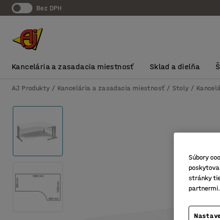
Bez DPH
Kancelária a zasadacia miestnosť
Sklad a dielňa
AJ Produkty
Kancelária a zasadacia miestnosť
Stoly
Kancelá
Súbory coo
poskytovan
stránky ti
partnermi.
Nastave