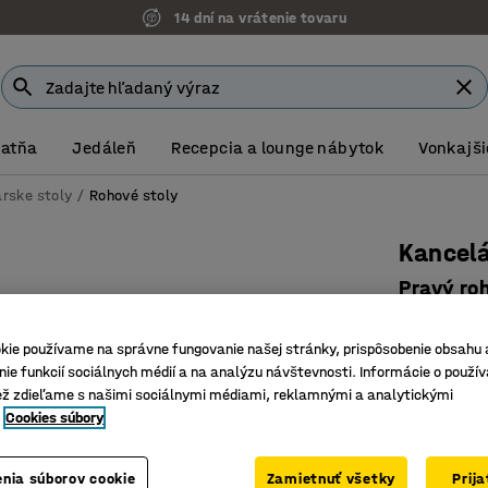
14 dní na vrátenie tovaru
Šatňa
Jedáleň
Recepcia a lounge nábytok
Vonkajši
rske stoly
Rohové stoly
Kancelá
Pravý ro
Číslo výro
kie používame na správne fungovanie našej stránky, prispôsobenie obsahu 
Dve kábl
ie funkcií sociálnych médií a na analýzu návštevnosti. Informácie o použív
Šedý rá
ež zdieľame s našimi sociálnymi médiami, reklamnými a analytickými
Výrez pr
Cookies súbory
Farba stolov
nia súborov cookie
Zamietnuť všetky
Prij