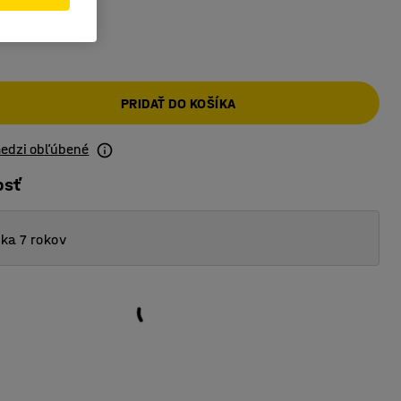
PRIDAŤ DO KOŠÍKA
medzi obľúbené
osť
ka 7 rokov