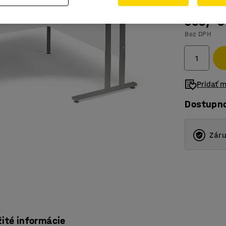
309,- €
Bez DPH
Pridať 
Dostupn
Záru
žité informácie