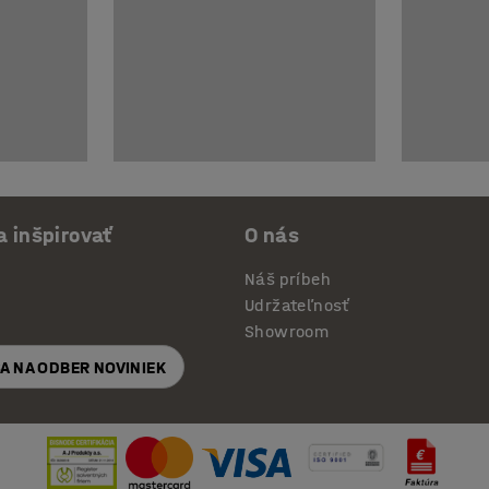
a inšpirovať
O nás
Náš príbeh
Udržateľnosť
Showroom
SA NA ODBER NOVINIEK