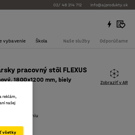
02/ 48 214 712
info@ajprodukty.sk
e vybavenie
Škola
Naše služby
Odporúčame
rsky pracovný stôl FLEXUS
hový, 1800x1200 mm, biely
Zobraziť v AR
bku
:
149283
a reklám,
ové prechodky
aní našej
m
e dobrú ergonómiu
ej dosky
:
Biela
ať všetky