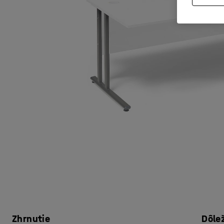
Zhrnutie
Dôle