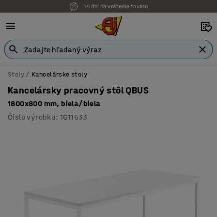
14 dní na vrátenie tovaru
Stoly
Kancelárske stoly
Kancelársky pracovný stôl QBUS
1800x800 mm, biela/biela
Číslo výrobku
:
1611533