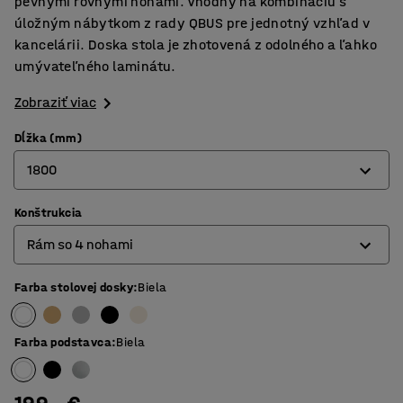
pevnými rovnými nohami. Vhodný na kombináciu s
úložným nábytkom z rady QBUS pre jednotný vzhľad v
kancelárii. Doska stola je zhotovená z odolného a ľahko
umývateľného laminátu.
Zobraziť viac
Dĺžka (mm)
1800
Konštrukcia
800
Rám so 4 nohami
1200
1400
Farba stolovej dosky
:
Biela
O-rám
1600
Rám so 4 nohami
Farba podstavca
:
Biela
1800
T-rám