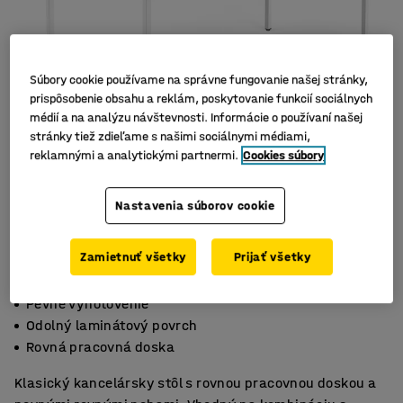
Súbory cookie používame na správne fungovanie našej stránky,
prispôsobenie obsahu a reklám, poskytovanie funkcií sociálnych
médií a na analýzu návštevnosti. Informácie o používaní našej
stránky tiež zdieľame s našimi sociálnymi médiami,
reklamnými a analytickými partnermi.
Cookies súbory
Nastavenia súborov cookie
Zamietnuť všetky
Prijať všetky
Pevné vyhotovenie
Odolný laminátový povrch
Rovná pracovná doska
Klasický kancelársky stôl s rovnou pracovnou doskou a