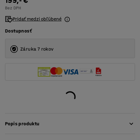
199,- €
Bez DPH
Pridať medzi obľúbené
Dostupnosť
Záruka 7 rokov
Popis produktu
Tento štýlový kancelársky stôl z rady QBUS má