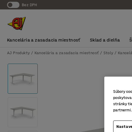
Bez DPH
Kancelária a zasadacia miestnosť
Sklad a dielňa
AJ Produkty
Kancelária a zasadacia miestnosť
Stoly
Kancelá
Súbory coo
poskytovan
stránky ti
partnermi.
Nastave