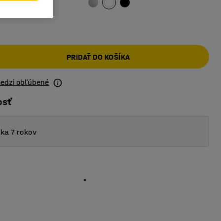
PRIDAŤ DO KOŠÍKA
medzi obľúbené
osť
ka 7 rokov