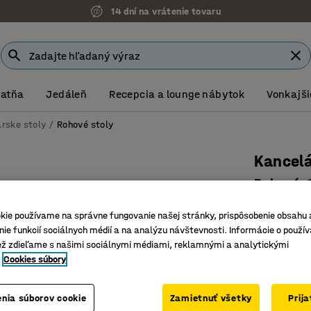
14 dní na vrátenie tovaru
Šatňa
Jedáleň
Recepcia a lounge nábytok
Vonkajši
rske stoly
Rohové stoly
Kancelá
Rohový, 
Číslo výro
kie používame na správne fungovanie našej stránky, prispôsobenie obsahu 
ie funkcií sociálnych médií a na analýzu návštevnosti. Informácie o použív
Odolný l
ež zdieľame s našimi sociálnymi médiami, reklamnými a analytickými
Štýlový d
Cookies súbory
Vhodný k
Farba stolov
nia súborov cookie
Zamietnuť všetky
Prij