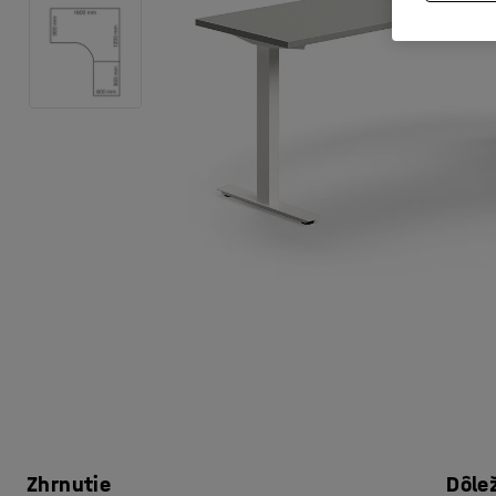
Zhrnutie
Dôle