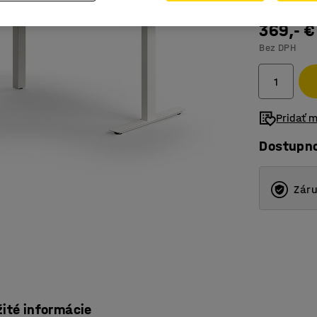
369,- €
Bez DPH
Pridať 
Dostupn
Záru
žité informácie