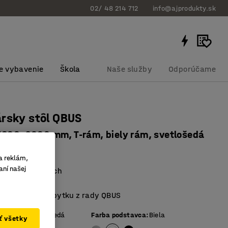
02/ 48 214 712
info@ajprodukty.sk
e vybavenie
Škola
Naše služby
Odporúčame
rsky stôl QBUS
1600x2000 mm, T-rám, biely rám, svetlošedá
bku
:
1622535
a reklám,
aní našej
aminátový povrch
izajn
 ostatnému nábytku z rady QBUS
ej dosky
:
Svetlošedá
Farba podstavca
:
Biela
ať všetky