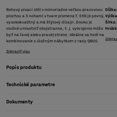
Rohový písací stôl s mimoriadne veľkou pracovnou
Dĺžka
plochou a 3 nohami v tvare písmena T. Stôl je pevný,
Výšk
vysokokvalitný a má štýlový dizajn. Dosku je
Šírka
:
možné umiestniť obojstranne, t. j. vykrojenie môže
byť na ľavej alebo pravej strane. Ideálne sa hodí na
Zobraz
kombinovanie s úložným nábytkom z rady QBUS.
Zobraziť viac
Popis produktu
Tento štýlový kancelársky stôl z rady QBUS má nadčasový
Technické parametre
voľbou pre každého, kto hľadá písací stôl v klasickom v
kancelárskeho prostredia z hľadiska odolnosti a univerzál
Dĺžka
:
1600
mm
Dokumenty
Výška
:
730
mm
Stôl má pevný oceľový rám s tromi nohami v tvare písmena
Šírka
:
2000
mm
predĺžená a ponúka tak mimoriadne veľkú pracovnú plochu
Hrúbka dosky stola
:
25
mm
Vytlačiť produktový list
miestnosti, kde efektívne využije priestor. Doska má odol