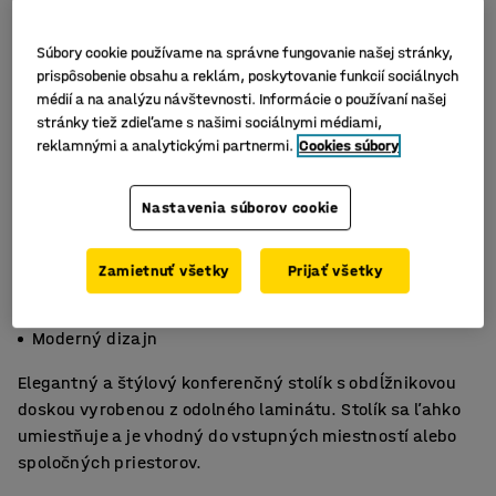
Súbory cookie používame na správne fungovanie našej stránky,
prispôsobenie obsahu a reklám, poskytovanie funkcií sociálnych
médií a na analýzu návštevnosti. Informácie o používaní našej
stránky tiež zdieľame s našimi sociálnymi médiami,
reklamnými a analytickými partnermi.
Cookies súbory
Nastavenia súborov cookie
Zamietnuť všetky
Prijať všetky
Odolný laminát
Univerzálne využitie
Moderný dizajn
Elegantný a štýlový konferenčný stolík s obdĺžnikovou
doskou vyrobenou z odolného laminátu. Stolík sa ľahko
umiestňuje a je vhodný do vstupných miestností alebo
spoločných priestorov.