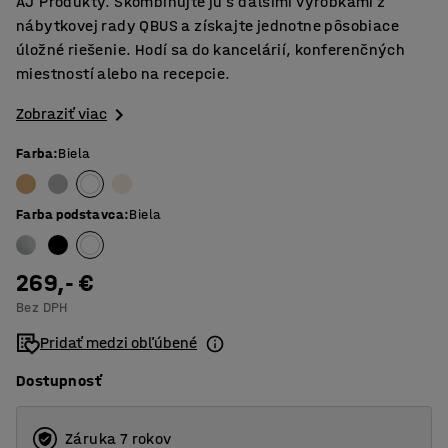
AJ Produkty. Skombinujte ju s ďalšími výrobkami z
nábytkovej rady QBUS a získajte jednotne pôsobiace
úložné riešenie. Hodí sa do kancelárií, konferenčných
miestností alebo na recepcie.
Zobraziť viac
Farba
:
Biela
Farba podstavca
:
Biela
269,- €
Bez DPH
Pridať medzi obľúbené
Dostupnosť
Záruka 7 rokov