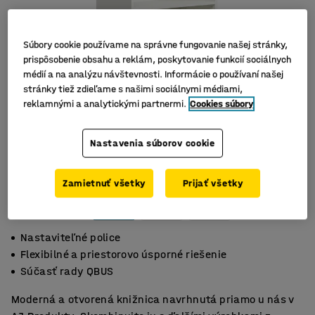
Súbory cookie používame na správne fungovanie našej stránky,
prispôsobenie obsahu a reklám, poskytovanie funkcií sociálnych
médií a na analýzu návštevnosti. Informácie o používaní našej
stránky tiež zdieľame s našimi sociálnymi médiami,
reklamnými a analytickými partnermi.
Cookies súbory
Nastavenia súborov cookie
Zamietnuť všetky
Prijať všetky
Nastaviteľné police
Flexibilné a priestorovo úsporné riešenie
Súčasť rady QBUS
Moderná a otvorená knižnica navrhnutá priamo u nás v