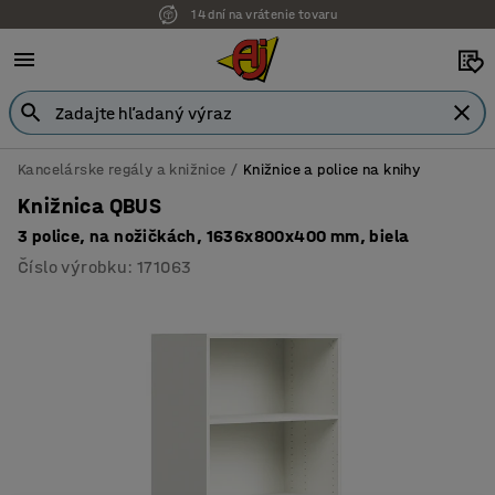
14 dní na vrátenie tovaru
Možnosť platby na faktúru
Kancelárske regály a knižnice
Knižnice a police na knihy
Knižnica QBUS
3 police, na nožičkách, 1636x800x400 mm, biela
Číslo výrobku
:
171063