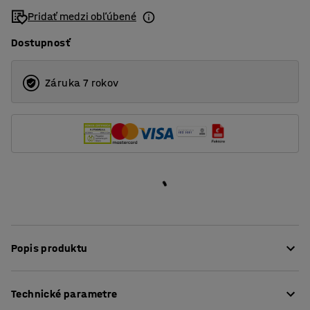
Pridať medzi obľúbené
Dostupnosť
Záruka 7 rokov
Popis produktu
Koberec ROBIN je skvelou voľbou pre všetkých, ktorí
Technické parametre
hľadajú elegantný koberec pre pracoviská s nízkou