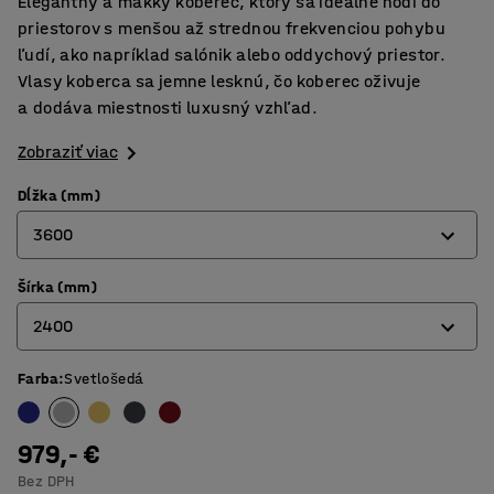
Elegantný a mäkký koberec, ktorý sa ideálne hodí do
priestorov s menšou až strednou frekvenciou pohybu
ľudí, ako napríklad salónik alebo oddychový priestor.
Vlasy koberca sa jemne lesknú, čo koberec oživuje
a dodáva miestnosti luxusný vzhľad.
Zobraziť viac
Dĺžka (mm)
3600
Šírka (mm)
3000
2400
3600
4400
Farba
:
Svetlošedá
2000
2400
979,- €
Bez DPH