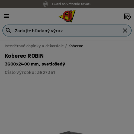
14 dní na vrátenie tovaru
Možnosť platby na faktúru
Interiérové doplnky a dekorácie
Koberce
Koberec ROBIN
3600x2400 mm, svetlošedý
Číslo výrobku
:
3827351