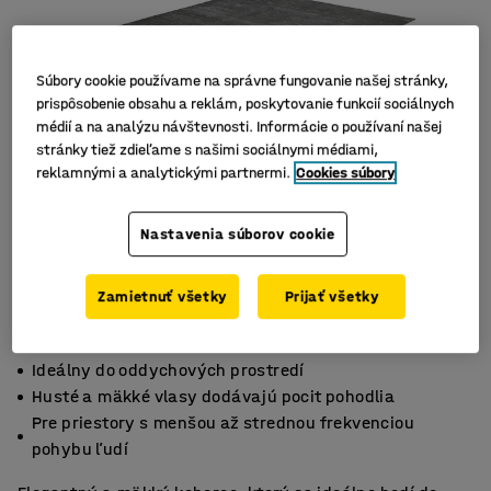
Súbory cookie používame na správne fungovanie našej stránky,
prispôsobenie obsahu a reklám, poskytovanie funkcií sociálnych
médií a na analýzu návštevnosti. Informácie o používaní našej
stránky tiež zdieľame s našimi sociálnymi médiami,
reklamnými a analytickými partnermi.
Cookies súbory
Nastavenia súborov cookie
Zamietnuť všetky
Prijať všetky
Ideálny do oddychových prostredí
Husté a mäkké vlasy dodávajú pocit pohodlia
Pre priestory s menšou až strednou frekvenciou
pohybu ľudí