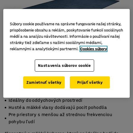
Súbory cookie používame na správne fungovanie našej stránky,
prispôsobenie obsahu a reklám, poskytovanie funkcií sociálnych
médií a na analýzu návštevnosti. Informácie o používaní našej
stránky tiež zdieľame s našimi sociálnymi médiami,
reklamnými a analytickými partnermi.
Cookies súbory
Nastavenia súborov cookie
Zamietnuť všetky
Prijať všetky
Ideálny do oddychových prostredí
Husté a mäkké vlasy dodávajú pocit pohodlia
Pre priestory s menšou až strednou frekvenciou
pohybu ľudí