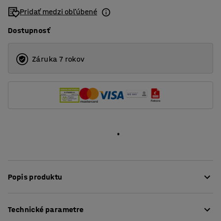
Pridať medzi obľúbené
Dostupnosť
Záruka 7 rokov
Popis produktu
Koberec ROBIN je skvelou voľbou pre všetkých, ktorí
Technické parametre
hľadajú elegantný koberec pre pracoviská s nízkou