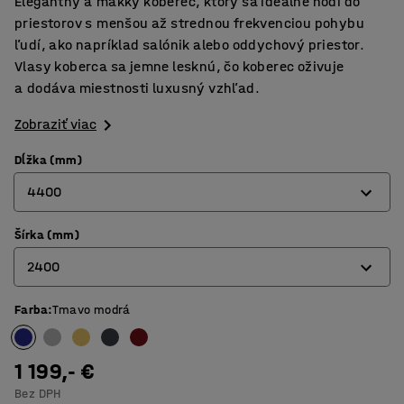
Elegantný a mäkký koberec, ktorý sa ideálne hodí do
priestorov s menšou až strednou frekvenciou pohybu
ľudí, ako napríklad salónik alebo oddychový priestor.
Vlasy koberca sa jemne lesknú, čo koberec oživuje
a dodáva miestnosti luxusný vzhľad.
Zobraziť viac
Dĺžka (mm)
4400
Šírka (mm)
3000
2400
3600
4400
Farba
:
Tmavo modrá
2000
2400
1 199,- €
Bez DPH