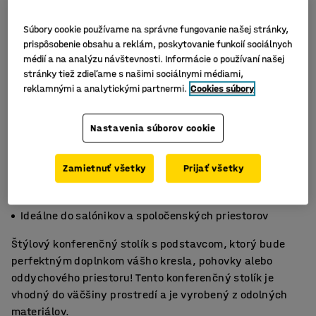
Súbory cookie používame na správne fungovanie našej stránky,
prispôsobenie obsahu a reklám, poskytovanie funkcií sociálnych
médií a na analýzu návštevnosti. Informácie o používaní našej
stránky tiež zdieľame s našimi sociálnymi médiami,
reklamnými a analytickými partnermi.
Cookies súbory
Nastavenia súborov cookie
Zamietnuť všetky
Prijať všetky
Štýlový a nenáročný na údržbu
Všestranná a odolná rada stolov
Ideálne do salónikov a spoločenských priestorov
Štýlový konferenčný stolík s podstavcom, ktorý bude
perfektným doplnkom vášho kresla, pohovky alebo
oddychového priestoru! Tento konferenčný stolík je
vhodný do väčšiny prostredí a je vyrobený z odolných
materiálov.