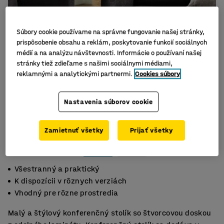
Súbory cookie používame na správne fungovanie našej stránky,
prispôsobenie obsahu a reklám, poskytovanie funkcií sociálnych
médií a na analýzu návštevnosti. Informácie o používaní našej
stránky tiež zdieľame s našimi sociálnymi médiami,
reklamnými a analytickými partnermi.
Cookies súbory
Nastavenia súborov cookie
Zamietnuť všetky
Prijať všetky
Všestranný a praktický
K dispozícii v rôznych verziách
Vhodný pre rôzne prostredia
Malý a štýlový konferenčný stolík so štvorcovou doskou