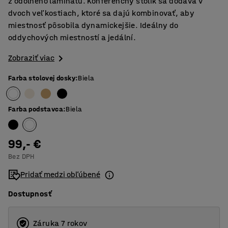
z odolného laminátu. Konferenčný stolík sa dodáva v
dvoch veľkostiach, ktoré sa dajú kombinovať, aby
miestnosť pôsobila dynamickejšie. Ideálny do
oddychových miestností a jedální.
Zobraziť viac
Farba stolovej dosky
:
Biela
Farba podstavca
:
Biela
99,- €
Bez DPH
Pridať medzi obľúbené
Dostupnosť
Záruka 7 rokov