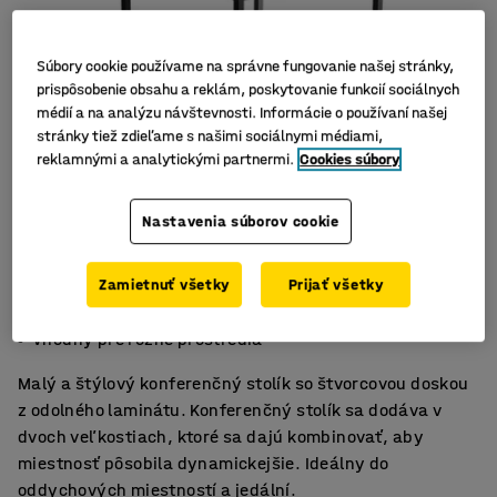
Súbory cookie používame na správne fungovanie našej stránky,
prispôsobenie obsahu a reklám, poskytovanie funkcií sociálnych
médií a na analýzu návštevnosti. Informácie o používaní našej
stránky tiež zdieľame s našimi sociálnymi médiami,
reklamnými a analytickými partnermi.
Cookies súbory
Nastavenia súborov cookie
Zamietnuť všetky
Prijať všetky
Všestranný a praktický
K dispozícii v rôznych verziách
Vhodný pre rôzne prostredia
Malý a štýlový konferenčný stolík so štvorcovou doskou
z odolného laminátu. Konferenčný stolík sa dodáva v
dvoch veľkostiach, ktoré sa dajú kombinovať, aby
miestnosť pôsobila dynamickejšie. Ideálny do
oddychových miestností a jedální.