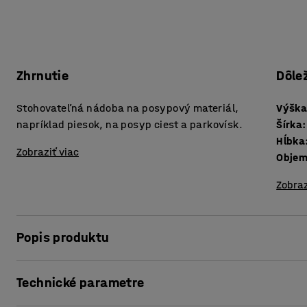
Zhrnutie
Dôle
Stohovateľná nádoba na posypový materiál,
Výšk
napríklad piesok, na posyp ciest a parkovísk.
Šírka
:
Hĺbka
Zobraziť viac
Obje
Zobraz
Popis produktu
Hodí sa na ukladanie materiálu pre zimný posyp ciest, pa
Technické parametre
nádoby zaisťujú jej pevnosť a stabilitu. Nádoba je tiež 
pomocou vysokozdvižného vozíka. Kvalitná nádoba na pos