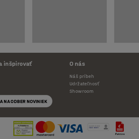
a inšpirovať
O nás
Náš príbeh
Udržateľnosť
Showroom
SA NA ODBER NOVINIEK