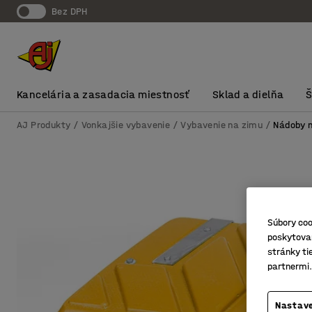
Bez DPH
Kancelária a zasadacia miestnosť
Sklad a dielňa
AJ Produkty
Vonkajšie vybavenie
Vybavenie na zimu
Nádoby 
Súbory coo
poskytovan
stránky ti
partnermi.
Nastave