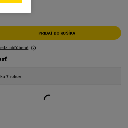
PRIDAŤ DO KOŠÍKA
medzi obľúbené
osť
ka 7 rokov