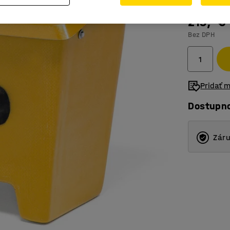
219,- €
Bez DPH
Pridať 
Dostupn
Záru