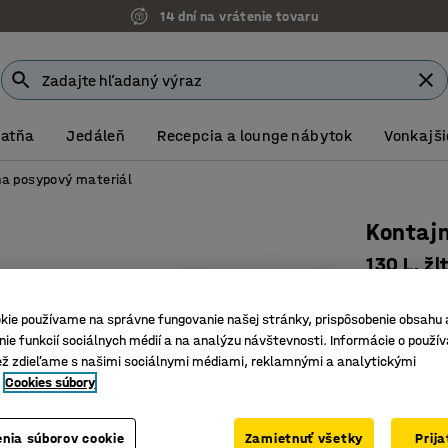
14 dní na vrátenie tovaru
Šatňa
Jedáleň
Recepcia a lounge nábytok
Vonkajši
na posypový materiál
Kontajn
130 L, žl
Číslo výro
kie používame na správne fungovanie našej stránky, prispôsobenie obsahu 
Rôzne fa
ie funkcií sociálnych médií a na analýzu návštevnosti. Informácie o použív
Stohovat
ež zdieľame s našimi sociálnymi médiami, reklamnými a analytickými
Cookies súbory
Manipulá
Farba
:
Žltá
nia súborov cookie
Zamietnuť všetky
Prij