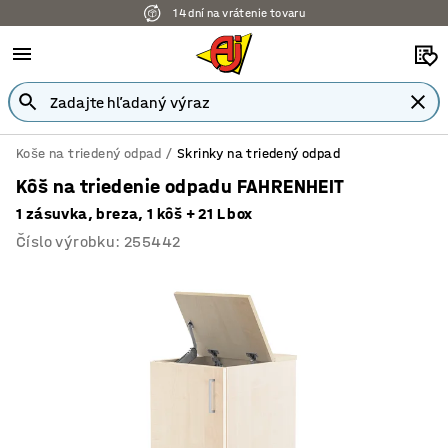
14 dní na vrátenie tovaru
Koše na triedený odpad
Skrinky na triedený odpad
Kôš na triedenie odpadu FAHRENHEIT
1 zásuvka, breza, 1 kôš + 21 L box
Číslo výrobku
:
255442