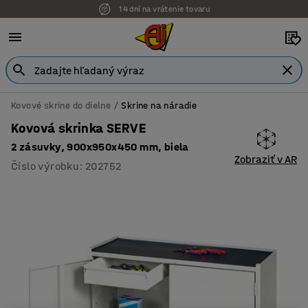
14 dní na vrátenie tovaru
Kovové skrine do dielne
Skrine na náradie
Kovová skrinka SERVE
2 zásuvky, 900x950x450 mm, biela
Zobraziť v AR
Číslo výrobku
:
202752