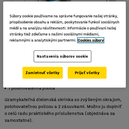
Súbory cookie používame na správne fungovanie našej stránky,
prispôsobenie obsahu a reklám, poskytovanie funkcií sociálnych
médií a na analýzu návštevnosti. Informácie o používaní našej
stránky tiež zdieľame s našimi sociálnymi médiami,
reklamnými a analytickými partnermi.
Cookies súbory
Nastavenia súborov cookie
Zamietnuť všetky
Prijať všetky
2 zásuvky
Uzamykateľné dvojdvierka
1 polohovateľná polica
Uzamykateľná dielenská skrinka so zvýšeným okrajom,
polohovateľnou policou a 2 zásuvkami. Možno ju doplniť
o celú radu praktického príslušenstva (objednáva sa
samostatne).