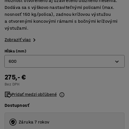
možnosť otvoreného aj uzavretého úložného riešenia.
Dodáva sa s výškovo nastaviteľnými policami (max.
nosnosť 150 kg/polica), zadnou krížovou výstužou
a otvorenými koncovými rámami s bočnými krížovými
výstužami.
Zobraziť viac
Hĺbka (mm)
600
275,- €
400
Bez DPH
500
Pridať medzi obľúbené
600
Dostupnosť
Záruka 7 rokov