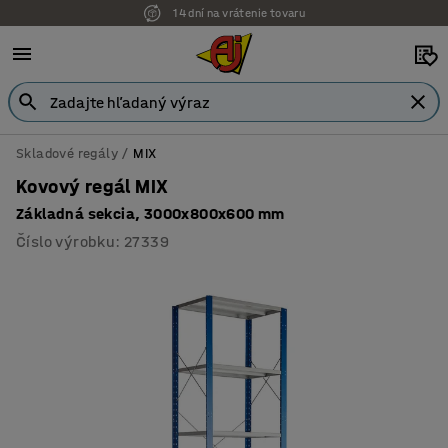
14 dní na vrátenie tovaru
Skladové regály
MIX
Kovový regál MIX
Základná sekcia, 3000x800x600 mm
Číslo výrobku
:
27339