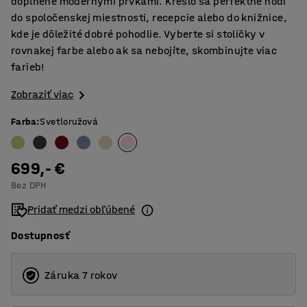
doplnené modernými prvkami. Kreslo sa perfektne hodí
do spoločenskej miestnosti, recepcie alebo do knižnice,
kde je dôležité dobré pohodlie. Vyberte si stoličky v
rovnakej farbe alebo ak sa nebojíte, skombinujte viac
farieb!
Zobraziť viac
Farba
:
Svetloružová
699,- €
Bez DPH
Pridať medzi obľúbené
Dostupnosť
Záruka 7 rokov