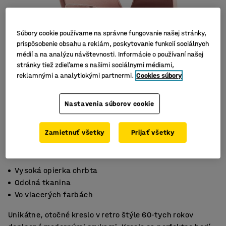
Súbory cookie používame na správne fungovanie našej stránky,
prispôsobenie obsahu a reklám, poskytovanie funkcií sociálnych
médií a na analýzu návštevnosti. Informácie o používaní našej
stránky tiež zdieľame s našimi sociálnymi médiami,
reklamnými a analytickými partnermi.
Cookies súbory
Nastavenia súborov cookie
Zamietnuť všetky
Prijať všetky
Vysoká opierka chrbta
Odolná tkanina
Vo viacerých farbách
Unikátne, otočné kreslo v retro štýle 60-tych rokov