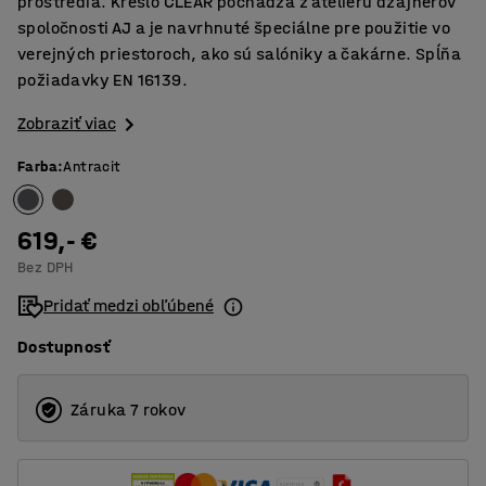
prostredia. Kreslo CLEAR pochádza z ateliéru dzajnérov
spoločnosti AJ a je navrhnuté špeciálne pre použitie vo
verejných priestoroch, ako sú salóniky a čakárne. Spĺňa
požiadavky EN 16139.
Zobraziť viac
Farba
:
Antracit
619,- €
Bez DPH
Pridať medzi obľúbené
Dostupnosť
Záruka 7 rokov