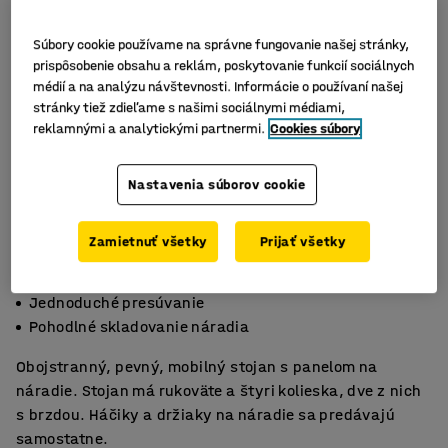
Súbory cookie používame na správne fungovanie našej stránky,
prispôsobenie obsahu a reklám, poskytovanie funkcií sociálnych
médií a na analýzu návštevnosti. Informácie o používaní našej
stránky tiež zdieľame s našimi sociálnymi médiami,
reklamnými a analytickými partnermi.
Cookies súbory
Nastavenia súborov cookie
Zamietnuť všetky
Prijať všetky
Obojstranný
Jednoduché presúvanie
Pohodlné skladovanie náradia
Obojstranný, pevný, mobilný stojan s panelom na
náradie. Stojan má rukoväte a štyri kolieska, dve z nich
s brzdou. Háčiky a držiaky na náradie sa predávajú
samostatne.