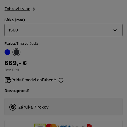
Zobraziť viac
Šírka (mm)
1560
Farba
:
Tmavo šedá
1060
1560
669,- €
2060
Bez DPH
Pridať medzi obľúbené
Dostupnosť
Záruka 7 rokov