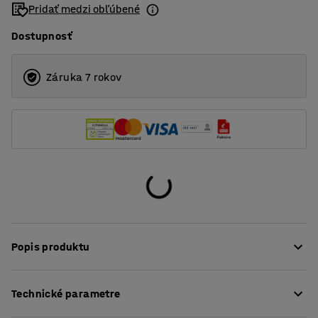
Pridať medzi obľúbené
Dostupnosť
Záruka 7 rokov
Popis produktu
Je pohodlná, čalúnená odolnou tkaninou, vďaka čomu sa
Technické parametre
ideálne hodí do verejných priestorov, ako sú recepcie,
čakárne, kancelárie či školy. Priestor medzi sedadlom a