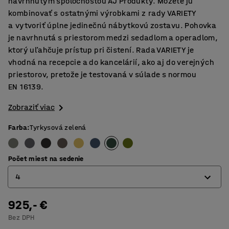
navrhnutým spoločnosťou AJ Produkty. Môžete ju
kombinovať s ostatnými výrobkami z rady VARIETY
a vytvoriť úplne jedinečnú nábytkovú zostavu. Pohovka
je navrhnutá s priestorom medzi sedadlom a operadlom,
ktorý uľahčuje prístup pri čistení. Rada VARIETY je
vhodná na recepcie a do kancelárií, ako aj do verejných
priestorov, pretože je testovaná v súlade s normou
EN 16139.
Zobraziť viac
Farba
:
Tyrkysová zelená
Počet miest na sedenie
4
925,- €
4
Bez DPH
6