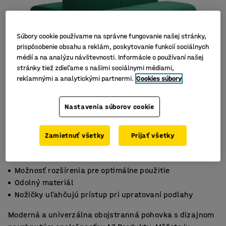
Súbory cookie používame na správne fungovanie našej stránky,
prispôsobenie obsahu a reklám, poskytovanie funkcií sociálnych
médií a na analýzu návštevnosti. Informácie o používaní našej
stránky tiež zdieľame s našimi sociálnymi médiami,
reklamnými a analytickými partnermi.
Cookies súbory
Nastavenia súborov cookie
Zamietnuť všetky
Prijať všetky
Možnosť rozšírenia pre optimálne použitie
Odolný materiál
Nožičky uľahčujú prístup pri upratovaní podlahy
Moderná a univerzálna obojstranná pohovka s dizajnom