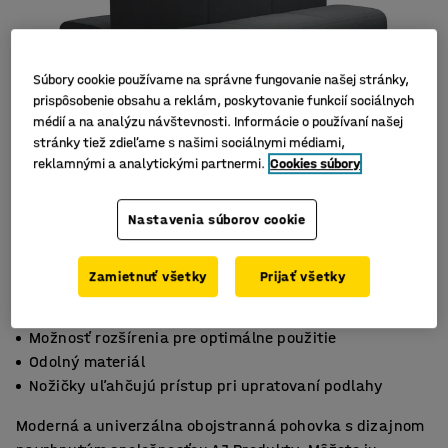
Súbory cookie používame na správne fungovanie našej stránky,
prispôsobenie obsahu a reklám, poskytovanie funkcií sociálnych
médií a na analýzu návštevnosti. Informácie o používaní našej
stránky tiež zdieľame s našimi sociálnymi médiami,
reklamnými a analytickými partnermi.
Cookies súbory
Nastavenia súborov cookie
Zamietnuť všetky
Prijať všetky
Možnosť rozšírenia pre optimálne použitie
Odolný materiál
Nožičky uľahčujú prístup pri upratovaní podlahy
Moderná a univerzálna obojstranná pohovka s dizajnom