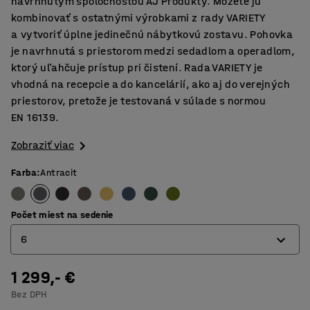
navrhnutým spoločnosťou AJ Produkty. Môžete ju
kombinovať s ostatnými výrobkami z rady VARIETY
a vytvoriť úplne jedinečnú nábytkovú zostavu. Pohovka
je navrhnutá s priestorom medzi sedadlom a operadlom,
ktorý uľahčuje prístup pri čistení. Rada VARIETY je
vhodná na recepcie a do kancelárií, ako aj do verejných
priestorov, pretože je testovaná v súlade s normou
EN 16139.
Zobraziť viac
Farba
:
Antracit
Počet miest na sedenie
6
1 299,- €
4
Bez DPH
6