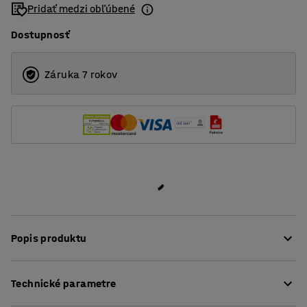
Pridať medzi obľúbené
Dostupnosť
Záruka 7 rokov
Popis produktu
Je pohodlná, čalúnená odolnou tkaninou, vďaka čomu sa
Technické parametre
ideálne hodí do verejných priestorov, ako sú recepcie,
čakárne, kancelárie či školy. Priestor medzi sedadlom a