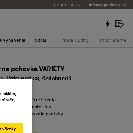
02/ 48 214 712
info@ajprodukty.sk
e vybavenie
Škola
Naše služby
Odporúčame
rna pohovka VARIETY
a, látka Pod CS, šedohnedá
bku
:
3861224
a reklám,
nosť a možnosť rozšírenia
aní našej
 veľmi odolné materiály
uľahčujú upratovanie podlahy
nedá
ať všetky