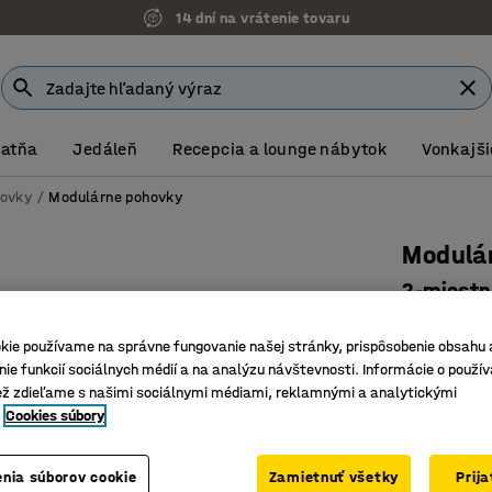
14 dní na vrátenie tovaru
Šatňa
Jedáleň
Recepcia a lounge nábytok
Vonkajši
ovky
Modulárne pohovky
Modulá
2-miestn
Číslo výro
kie používame na správne fungovanie našej stránky, prispôsobenie obsahu 
Všestran
ie funkcií sociálnych médií a na analýzu návštevnosti. Informácie o použív
ež zdieľame s našimi sociálnymi médiami, reklamnými a analytickými
Trvácne a
Cookies súbory
Nožičky 
Farba
:
Šedoh
nia súborov cookie
Zamietnuť všetky
Prij