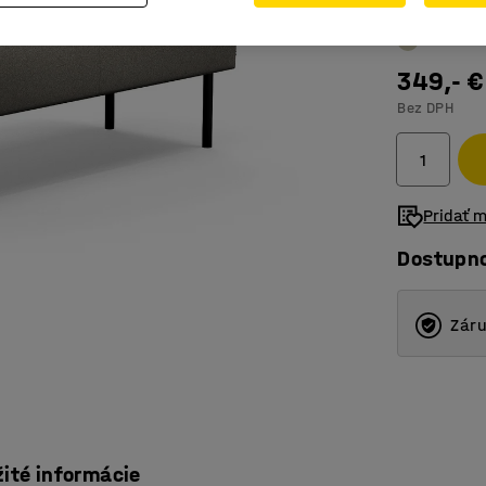
349,- €
Bez DPH
Pridať 
Dostupn
Záru
žité informácie