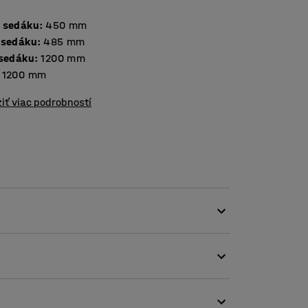
 sedáku
:
450
mm
 sedáku
:
485
mm
 sedáku
:
1200
mm
1200
mm
iť viac podrobností
mu sa ideálne hodí do verejných priestorov,
 pohoviek. Jednotlivé kusy nábytku majú
. Výška nožičiek dáva pohovke štýlový vzhľad