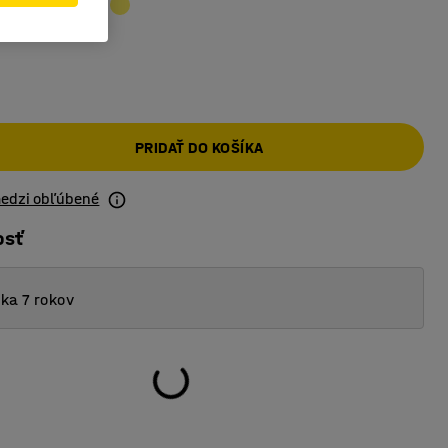
PRIDAŤ DO KOŠÍKA
medzi obľúbené
osť
ka 7 rokov