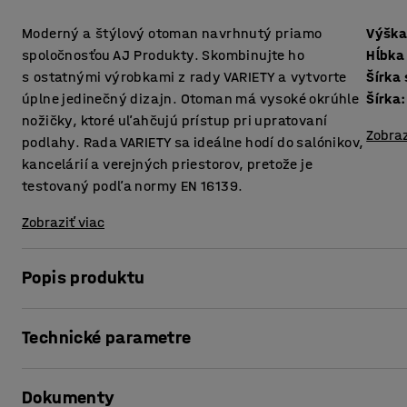
Moderný a štýlový otoman navrhnutý priamo
Výška
spoločnosťou AJ Produkty. Skombinujte ho
Hĺbka
s ostatnými výrobkami z rady VARIETY a vytvorte
Šírka
úplne jedinečný dizajn. Otoman má vysoké okrúhle
Šírka
:
nožičky, ktoré uľahčujú prístup pri upratovaní
Zobraz
podlahy. Rada VARIETY sa ideálne hodí do salónikov,
kancelárií a verejných priestorov, pretože je
testovaný podľa normy EN 16139.
Zobraziť viac
Popis produktu
Otoman je pohodlný, čalúnený odolnou tkaninou, vďaka čo
Technické parametre
ako sú recepcie, čakárne, kancelárie či školy.
Výška sedáku
:
450
mm
VARIETY je veľmi funkčná a univerzálna rada modulárnych
Dokumenty
Hĺbka sedáku
:
485
mm
okrúhle nožičky so závitmi, vďaka čomu sa ľahko montujú