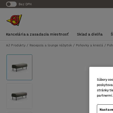
Bez DPH
Kancelária a zasadacia miestnosť
Sklad a dielňa
AJ Produkty
Recepcia a lounge nábytok
Pohovky a kreslá
Poh
Súbory coo
poskytovan
stránky ti
partnermi.
Nastave