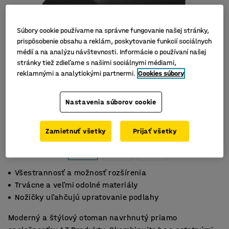
Súbory cookie používame na správne fungovanie našej stránky,
prispôsobenie obsahu a reklám, poskytovanie funkcií sociálnych
médií a na analýzu návštevnosti. Informácie o používaní našej
stránky tiež zdieľame s našimi sociálnymi médiami,
reklamnými a analytickými partnermi.
Cookies súbory
Nastavenia súborov cookie
Zamietnuť všetky
Prijať všetky
Všestrannosť a možnosť rozšírenia
Trvácne a veľmi odolné materiály
Nožičky uľahčujú upratovanie podlahy
Moderný a štýlový otoman navrhnutý priamo