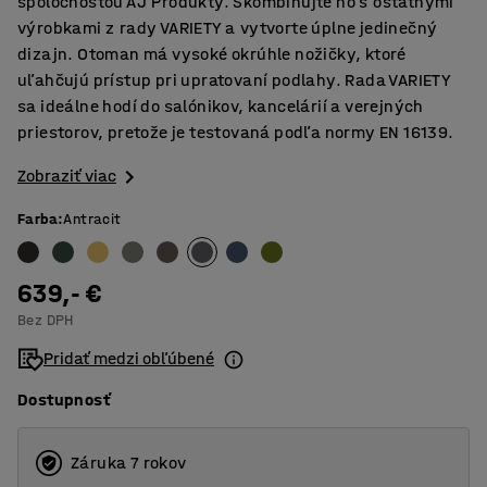
spoločnosťou AJ Produkty. Skombinujte ho s ostatnými
výrobkami z rady VARIETY a vytvorte úplne jedinečný
dizajn. Otoman má vysoké okrúhle nožičky, ktoré
uľahčujú prístup pri upratovaní podlahy. Rada VARIETY
sa ideálne hodí do salónikov, kancelárií a verejných
priestorov, pretože je testovaná podľa normy EN 16139.
Zobraziť viac
Farba
:
Antracit
639,- €
Bez DPH
Pridať medzi obľúbené
Dostupnosť
Záruka 7 rokov