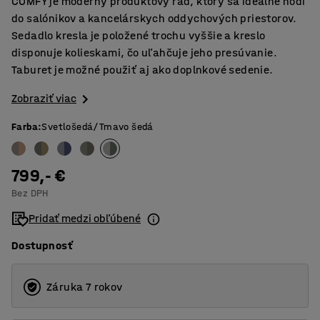
COMFY je moderný produktový rad, ktorý sa ideálne hodí
do salónikov a kancelárskych oddychových priestorov.
Sedadlo kresla je položené trochu vyššie a kreslo
disponuje kolieskami, čo uľahčuje jeho presúvanie.
Taburet je možné použiť aj ako doplnkové sedenie.
Zobraziť viac
Farba
:
Svetlošedá/Tmavo šedá
799,- €
Bez DPH
Pridať medzi obľúbené
Dostupnosť
Záruka 7 rokov