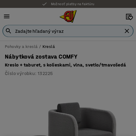
Možnosť platby na faktúru
Pohovky a kreslá
Kreslá
Nábytková zostava COMFY
Kreslo + taburet, s kolieskami, vlna, svetlo/tmavošedá
Číslo výrobku
:
132225