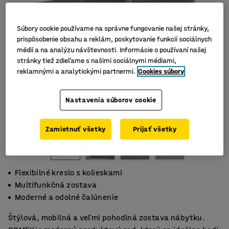
Súbory cookie používame na správne fungovanie našej stránky,
prispôsobenie obsahu a reklám, poskytovanie funkcií sociálnych
médií a na analýzu návštevnosti. Informácie o používaní našej
stránky tiež zdieľame s našimi sociálnymi médiami,
reklamnými a analytickými partnermi.
Cookies súbory
Nastavenia súborov cookie
Zamietnuť všetky
Prijať všetky
Flexibilné kreslo s kolieskami
Multifunkčná zostava
Moderné a odolné čalúnenie
Štýlová, mobilná a veľmi pohodlná zostava nábytku.