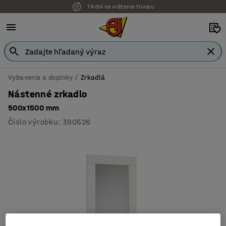
14 dní na vrátenie tovaru
Vybavenie a doplnky
Zrkadlá
Nástenné zrkadlo
500x1500 mm
Číslo výrobku
:
390526