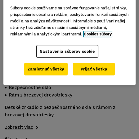
Súbory cookie používame na správne fungovanie našej stránky,
prispôsobenie obsahu a reklám, poskytovanie funkcií sociálnych
médií a na analýzu návštevnosti. Informácie o používaní našej
stránky tiež zdieľame s našimi sociálnymi médiami,
reklamnými a analytickými partnermi.
Cookies súbory
Nastavenia súborov cookie
Zamietnuť všetky
Prijať všetky
3 veľkosti
Bezpečnostné sklo
Rám z brezovej drevotriesky
Detské zrkadlo z bezpečnostného skla s rámom z
brezovej drevotriesky.
Zobraziť viac