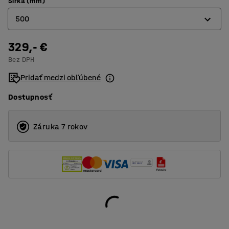
Šírka (mm)
500
329,- €
500
Bez DPH
600
Pridať medzi obľúbené
1000
Dostupnosť
Záruka 7 rokov