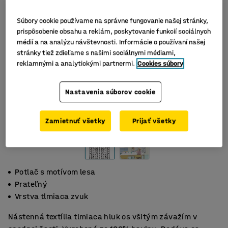
Súbory cookie používame na správne fungovanie našej stránky,
prispôsobenie obsahu a reklám, poskytovanie funkcií sociálnych
médií a na analýzu návštevnosti. Informácie o používaní našej
stránky tiež zdieľame s našimi sociálnymi médiami,
reklamnými a analytickými partnermi.
Cookies súbory
Nastavenia súborov cookie
Zamietnuť všetky
Prijať všetky
Potlač s motívom lesa
Prateľný
Vrstva tlmiaca zvuk
Nástenná textília tlmiaca hluk os všitým závažím v