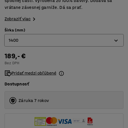
spodnej časti. Vyrobená zo 100% bavlny. Dodáva sa
vrátane závesnej garniže. Dá sa prať.
Zobraziť viac
Šírka (mm)
1400
189,- €
650
Bez DPH
1400
Pridať medzi obľúbené
Dostupnosť
Záruka 7 rokov