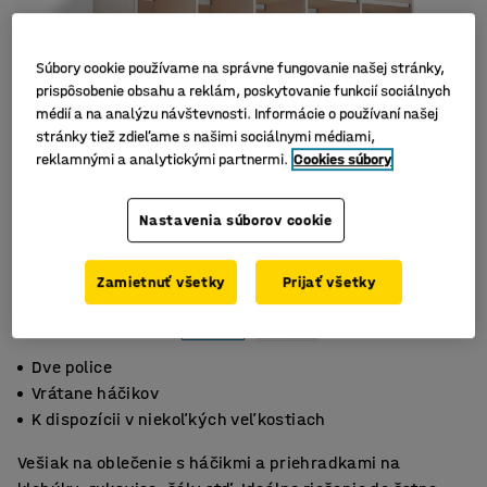
Súbory cookie používame na správne fungovanie našej stránky,
prispôsobenie obsahu a reklám, poskytovanie funkcií sociálnych
médií a na analýzu návštevnosti. Informácie o používaní našej
stránky tiež zdieľame s našimi sociálnymi médiami,
reklamnými a analytickými partnermi.
Cookies súbory
Nastavenia súborov cookie
Zamietnuť všetky
Prijať všetky
Dve police
Vrátane háčikov
K dispozícii v niekoľkých veľkostiach
Vešiak na oblečenie s háčikmi a priehradkami na