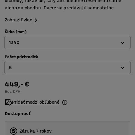
klobúky, rukavice, šály atď. Ideálne riešenie do šatne
alebo na chodbu. Dvere sa predávajú samostatne.
Zobraziť viac
Šírka (mm)
1340
Počet priehradiek
545
5
810
1075
449,- €
2
Bez DPH
1340
3
Pridať medzi obľúbené
4
Dostupnosť
5
Záruka 7 rokov