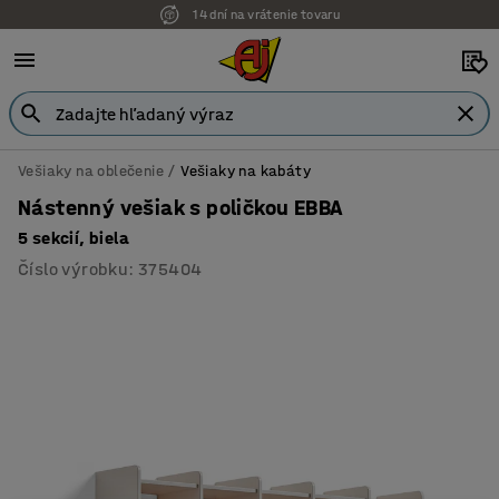
14 dní na vrátenie tovaru
Vešiaky na oblečenie
Vešiaky na kabáty
Nástenný vešiak s poličkou EBBA
5 sekcií, biela
Číslo výrobku
:
375404