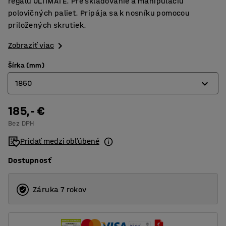
regálu ULTIMATE. Pre skladovanie a manipuláciu
polovičných paliet. Pripája sa k nosníku pomocou
priložených skrutiek.
Zobraziť viac
Šírka (mm)
1850
185,- €
950
Bez DPH
1850
Pridať medzi obľúbené
2750
Dostupnosť
3600
Záruka 7 rokov