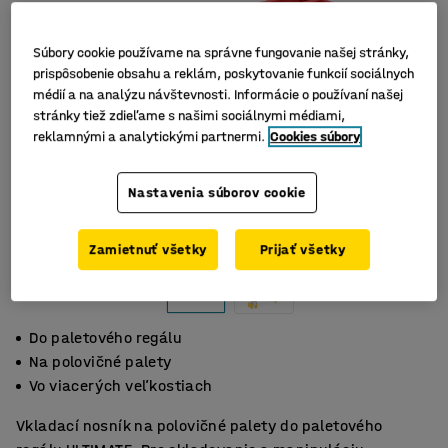
Súbory cookie používame na správne fungovanie našej stránky,
prispôsobenie obsahu a reklám, poskytovanie funkcií sociálnych
médií a na analýzu návštevnosti. Informácie o používaní našej
stránky tiež zdieľame s našimi sociálnymi médiami,
reklamnými a analytickými partnermi.
Cookies súbory
Nastavenia súborov cookie
Zamietnuť všetky
Prijať všetky
Do paletového regálu
Na polovičné palety
Vo viacerých veľkostiach
Vkladací nosník na polovičné palety do paletového