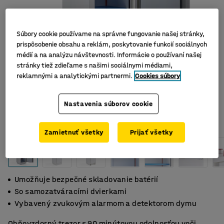
Súbory cookie používame na správne fungovanie našej stránky,
prispôsobenie obsahu a reklám, poskytovanie funkcií sociálnych
médií a na analýzu návštevnosti. Informácie o používaní našej
stránky tiež zdieľame s našimi sociálnymi médiami,
reklamnými a analytickými partnermi.
Cookies súbory
Nastavenia súborov cookie
Zamietnuť všetky
Prijať všetky
Umožňuje bezpečné skladovanie batérií
So samozatváracími dvierkami
Vybavený zvukovým alarmom a detektorom dymu
Ohňovzdorný trezor s 90 minútovou odolnosťou voči