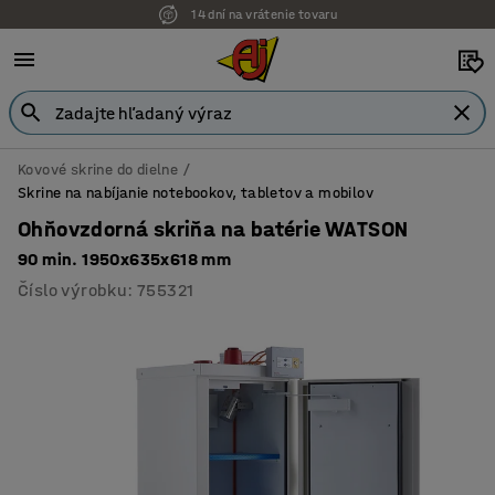
14 dní na vrátenie tovaru
Kovové skrine do dielne
Skrine na nabíjanie notebookov, tabletov a mobilov
Ohňovzdorná skriňa na batérie WATSON
90 min. 1950x635x618 mm
Číslo výrobku
:
755321