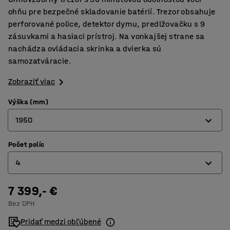
ohňu pre bezpečné skladovanie batérií. Trezor obsahuje
perforované police, detektor dymu, predlžovačku s 9
zásuvkami a hasiaci prístroj. Na vonkajšej strane sa
nachádza ovládacia skrinka a dvierka sú
samozatváracie.
Zobraziť viac
Výška (mm)
1950
Počet políc
1080
4
1950
7 399,- €
2
Bez DPH
4
Pridať medzi obľúbené