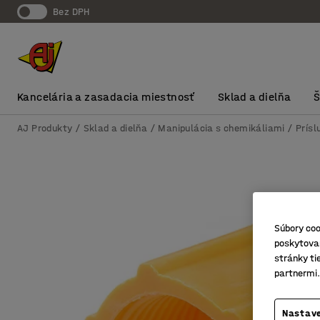
Bez DPH
Kancelária a zasadacia miestnosť
Sklad a dielňa
AJ Produkty
Sklad a dielňa
Manipulácia s chemikáliami
Prís
Súbory coo
poskytovan
stránky ti
partnermi.
Nastave