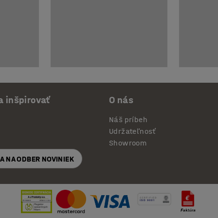
a inšpirovať
O nás
Náš príbeh
Udržateľnosť
Showroom
SA NA ODBER NOVINIEK