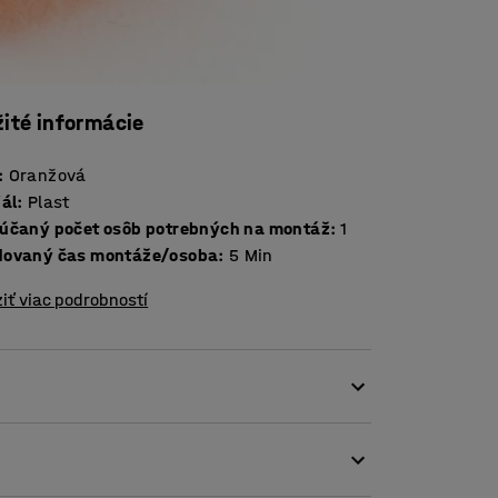
žité informácie
:
Oranžová
iál
:
Plast
účaný počet osôb potrebných na montáž
:
1
ovaný čas montáže/osoba
:
5
Min
iť viac podrobností
 sudového príslušenstva na plastové sudy a