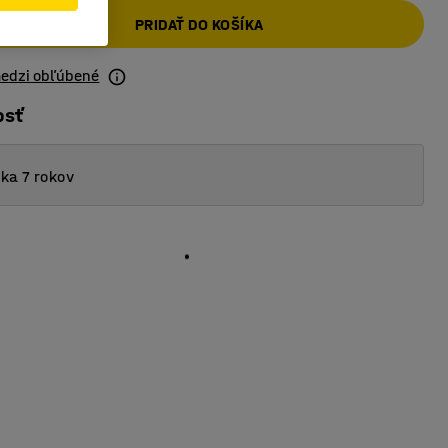
PRIDAŤ DO KOŠÍKA
medzi obľúbené
osť
ka 7 rokov