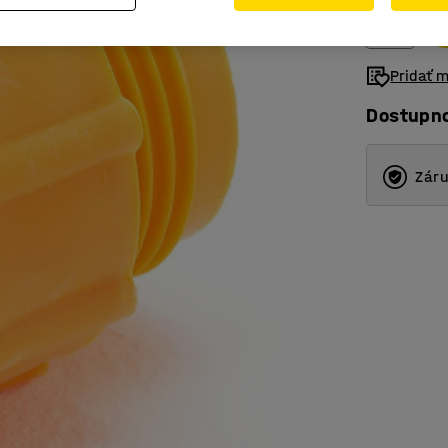
Pridať 
Dostupn
Záru