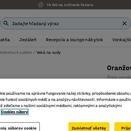
Možnosť platby na faktúru
Šatňa
Jedáleň
Recepcia a lounge nábytok
Vonkajši
lušenstvo k sudom
Veká na sudy
Oranžov
Číslo výro
56x4 - BS
kie používame na správne fungovanie našej stránky, prispôsobenie obsahu 
Oranžová
ie funkcií sociálnych médií a na analýzu návštevnosti. Informácie o použív
Pre plast
ež zdieľame s našimi sociálnymi médiami, reklamnými a analytickými
Cookies súbory
9,50 €
Bez DPH
nia súborov cookie
Zamietnuť všetky
Prij