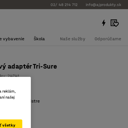
02/ 48 214 712
info@ajprodukty.sk
e vybavenie
Škola
Naše služby
Odporúčame
ý adaptér Tri-Sure
bku
:
24741
P 2 "
a reklám,
 farba
aní našej
ové sudy a kanistre
ať všetky