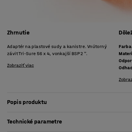
Zhrnutie
Dôle
Adaptér na plastové sudy a kanistre. Vnútorný
Farba
závit Tri-Sure 56 x 4, vonkajší BSP 2 ".
Mater
Odpor
Zobraziť viac
Odhad
Zobraz
Popis produktu
Praktický adaptér, ktorý vám umožní bezpečné napájanie
Technické parametre
kanistre. Adaptér je vyrobený z odolného plastu.