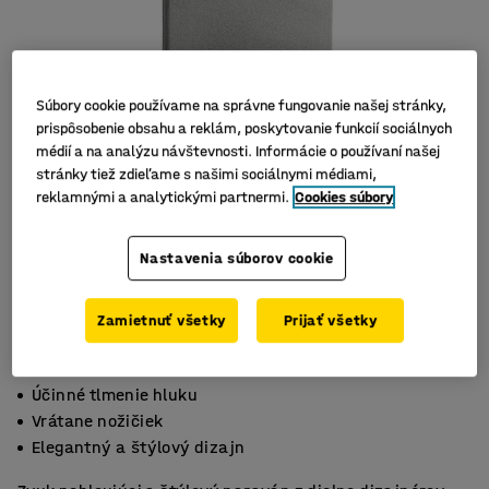
Súbory cookie používame na správne fungovanie našej stránky,
prispôsobenie obsahu a reklám, poskytovanie funkcií sociálnych
médií a na analýzu návštevnosti. Informácie o používaní našej
stránky tiež zdieľame s našimi sociálnymi médiami,
reklamnými a analytickými partnermi.
Cookies súbory
Nastavenia súborov cookie
Zamietnuť všetky
Prijať všetky
Účinné tlmenie hluku
Vrátane nožičiek
Elegantný a štýlový dizajn