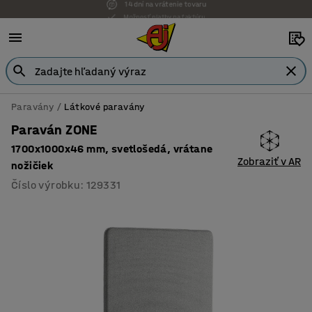
Možnosť platby na faktúru
Paravány
Látkové paravány
Paraván ZONE
1700x1000x46 mm, svetlošedá, vrátane
Zobraziť v AR
nožičiek
Číslo výrobku
:
129331