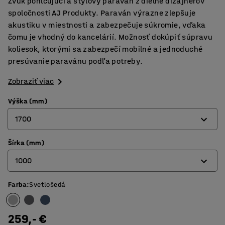
Zvuk pohlcujúci a štýlový paraván z dielne dizajnérov
spoločnosti AJ Produkty. Paraván výrazne zlepšuje
akustiku v miestnosti a zabezpečuje súkromie, vďaka
čomu je vhodný do kancelárií. Možnosť dokúpiť súpravu
koliesok, ktorými sa zabezpečí mobilné a jednoduché
presúvanie paravánu podľa potreby.
Zobraziť viac
Výška (mm)
1700
Šírka (mm)
1360
1000
1700
Farba
:
Svetlošedá
800
1000
259,- €