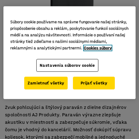
Súbory cookie používame na správne fungovanie našej stránky,
prispôsobenie obsahu a reklám, poskytovanie funkcií sociálnych
médií a na analýzu návštevnosti. Informácie o používaní našej
stránky tiež zdieľame s našimi sociálnymi médiami,
reklamnými a analytickými partnermi.
Cookies súbory
Nastavenia súborov cookie
Účinné tlmenie hluku
Zamietnuť všetky
Prijať všetky
Vrátane nožičiek
Elegantný a štýlový dizajn
Zvuk pohlcujúci a štýlový paraván z dielne dizajnérov
spoločnosti AJ Produkty. Paraván výrazne zlepšuje
akustiku v miestnosti a zabezpečuje súkromie, vďaka
čomu je vhodný do kancelárií. Možnosť dokúpiť súpravu
koliesok, ktorými sa zabezpečí mobilné a jednoduché