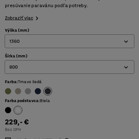
presúvanie paravánu podľa potreby.
Zobraziť viac
Výška (mm)
1360
Šírka (mm)
1360
800
1700
Farba
:
Tmavo šedá
800
1000
Farba podstavca
:
Biela
229,- €
Bez DPH