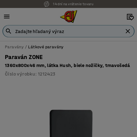
14 dní na vrátenie tovaru
Paravány
Látkové paravány
Paraván ZONE
1360x800x46 mm, látka Hush, biele nožičky, tmavošedá
Číslo výrobku
:
1212423