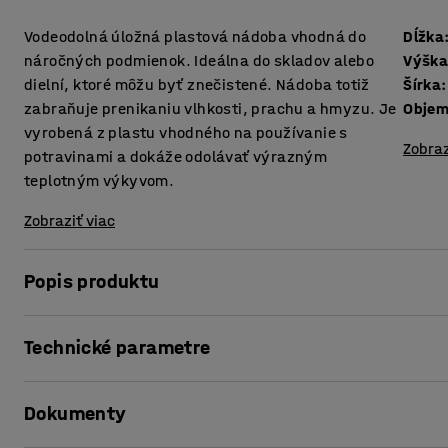
Vodeodolná úložná plastová nádoba vhodná do
Dĺžka
náročných podmienok. Ideálna do skladov alebo
Výšk
dielní, ktoré môžu byť znečistené. Nádoba totiž
Šírka
:
zabraňuje prenikaniu vlhkosti, prachu a hmyzu. Je
Obje
vyrobená z plastu vhodného na používanie s
Zobraz
potravinami a dokáže odolávať výrazným
teplotným výkyvom.
Zobraziť viac
Popis produktu
Praktická nádoba poskytujúca vodeodolný úložný priestor
Technické parametre
hmyzom. Možno ich stohovať a majú pevne priliehajúce ve
Dĺžka
:
500
mm
Nádoba je vyrobená z plastu vhodného na používanie s pot
Dokumenty
Výška
:
270
mm
sušené aj čerstvé potraviny. Dokáže zvládať výrazné tepl
Šírka
:
400
mm
sa výborne hodí do budov s premenlivou teplotou.