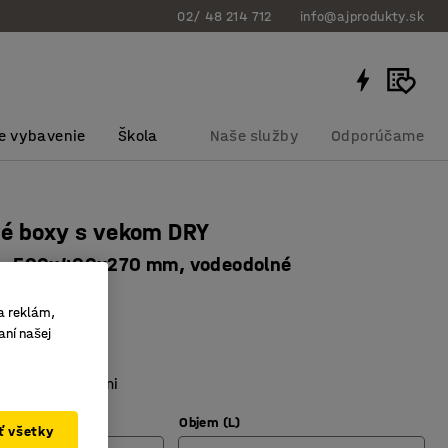
02/ 48 214 712
info@ajprodukty.sk
e vybavenie
Škola
Naše služby
Odporúčame
é boxy s vekom DRY
ks, 500x400x270 mm, vodeodolné
bku
:
26732
a reklám,
aní našej
ná
istnými klipmi
ie s potravinami
Objem (L)
ať všetky