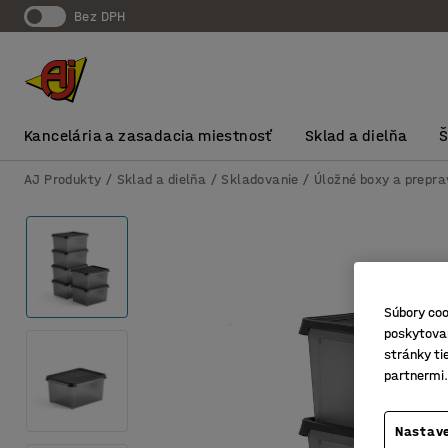
Bez DPH
Kancelária a zasadacia miestnosť
Sklad a dielňa
AJ Produkty
Sklad a dielňa
Skladovanie
Úložné boxy a prepr
Súbory coo
poskytovan
stránky ti
partnermi.
Nastave