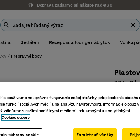
Doprava zadarmo pri nákupe nad € 30
Šatňa
Jedáleň
Recepcia a lounge nábytok
Vonkajši
avky
Prepravné boxy
Plastov
33 L, 6 
Číslo výro
kie používame na správne fungovanie našej stránky, prispôsobenie obsahu 
ie funkcií sociálnych médií a na analýzu návštevnosti. Informácie o použív
Vodeodol
ež zdieľame s našimi sociálnymi médiami, reklamnými a analytickými
Veko s po
Cookies súbory
Na použit
Dĺžka (mm)
nia súborov cookie
Zamietnuť všetky
Prij