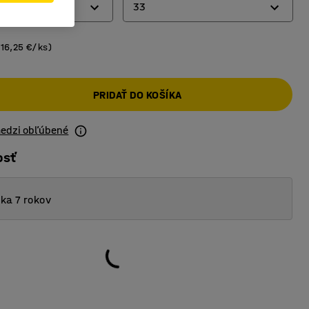
33
12
(16,25 €/ks)
33
PRIDAŤ DO KOŠÍKA
50
medzi obľúbené
osť
ka 7 rokov