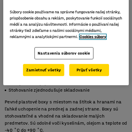
Súbory cookie používame na správne fungovanie našej stránky,
prispôsobenie obsahu a reklám, poskytovanie funkcií sociálnych
médií a na analýzu návštevnosti. Informácie o používaní našej
stránky tiež zdieľame s našimi sociálnymi médiami,
reklamnými a analytickými partnermi.
Cookies súbory
Nastavenia súborov cookie
Zamietnuť všetky
Prijať všetky
Ideálne riešenie na skladovanie malých dielov
Hrany umožňujú jednoduché zdvíhanie boxov
Stohovanie zjednodušuje skladovanie
Pevné plastové boxy s miestom na štítok a hranami na
ľahké uchopenie na prednej a zadnej strane. Boxy sú
stohovateľné a vhodné na skladovanie malých
predmetov. Sú odolné voči kyselinám, olejom a teplote od
-40 ˚C do +90 ˚C.