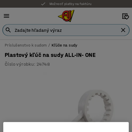
Možnosť platby na faktúru
Príslušenstvo k sudom
Kľúče na sudy
Plastový kľúč na sudy ALL-IN- ONE
Číslo výrobku
:
24748