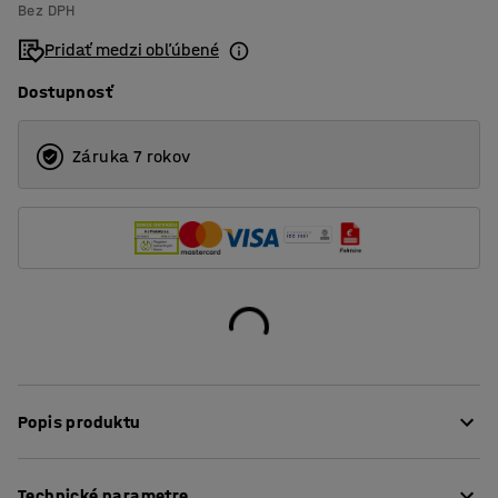
Bez DPH
Pridať medzi obľúbené
Dostupnosť
Záruka 7 rokov
Popis produktu
Za pomoci tohto kľúča na sudy ľahko otvoríte väčšinu
Technické parametre
sudových uzáverov a namontujete či odmontujete