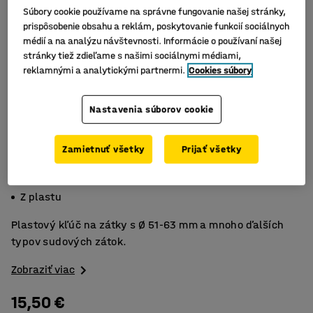
Súbory cookie používame na správne fungovanie našej stránky,
prispôsobenie obsahu a reklám, poskytovanie funkcií sociálnych
médií a na analýzu návštevnosti. Informácie o používaní našej
stránky tiež zdieľame s našimi sociálnymi médiami,
reklamnými a analytickými partnermi.
Cookies súbory
Nastavenia súborov cookie
Zamietnuť všetky
Prijať všetky
Otváranie sudových viek
Pre montáž ventilov
Z plastu
Plastový kľúč na zátky s Ø 51-63 mm a mnoho ďalších
typov sudových zátok.
Zobraziť viac
15,50 €