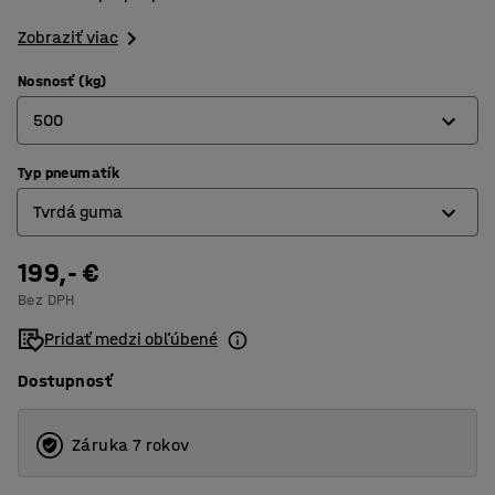
Zobraziť viac
Nosnosť (kg)
500
Typ pneumatík
500
Tvrdá guma
1000
199,- €
Elastická guma
Bez DPH
Tvrdá guma
Pridať medzi obľúbené
Dostupnosť
Záruka 7 rokov