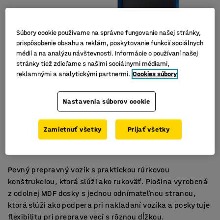
Súbory cookie používame na správne fungovanie našej stránky,
prispôsobenie obsahu a reklám, poskytovanie funkcií sociálnych
médií a na analýzu návštevnosti. Informácie o používaní našej
stránky tiež zdieľame s našimi sociálnymi médiami,
reklamnými a analytickými partnermi.
Cookies súbory
Nastavenia súborov cookie
Odolná oceľová konštrukcia
Zamietnuť všetky
Prijať všetky
Pevné gumené kolieska
Odnímateľná bočná strana
Pevný prepravný vozík s praktickou rúrkovou
konštrukciou, ktorá slúži ako rukoväť. Plošina vyrobená
z odolnej MDF dosky s jednou odnímateľnou stranou,
ktorá slúži ako podpera pri nakladaní vozíka a poskytuje
flexibilitu pri preprave vecí s rôznou dĺžkou.