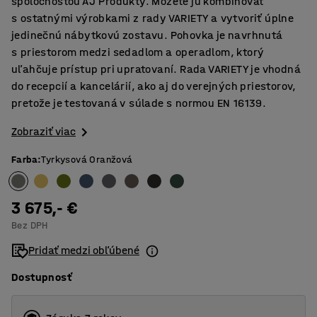
spoločnosťou AJ Produkty. Môžete ju kombinovať
s ostatnými výrobkami z rady VARIETY a vytvoriť úplne
jedinečnú nábytkovú zostavu. Pohovka je navrhnutá
s priestorom medzi sedadlom a operadlom, ktorý
uľahčuje prístup pri upratovaní. Rada VARIETY je vhodná
do recepcií a kancelárií, ako aj do verejných priestorov,
pretože je testovaná v súlade s normou EN 16139.
Zobraziť viac
Farba
:
Tyrkysová Oranžová
3 675,- €
Bez DPH
Pridať medzi obľúbené
Dostupnosť