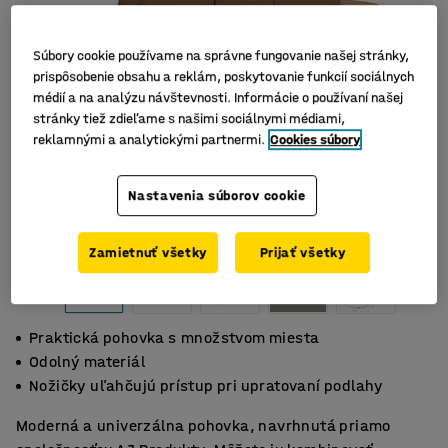
Súbory cookie používame na správne fungovanie našej stránky,
prispôsobenie obsahu a reklám, poskytovanie funkcií sociálnych
médií a na analýzu návštevnosti. Informácie o používaní našej
stránky tiež zdieľame s našimi sociálnymi médiami,
reklamnými a analytickými partnermi.
Cookies súbory
Nastavenia súborov cookie
Zamietnuť všetky
Prijať všetky
Praktická pohovka s množstvom miesta
Odolný materiál
Nožičky uľahčujú prístup pri upratovaní podlahy
Moderná a univerzálna pohovka, navrhnutá priamo