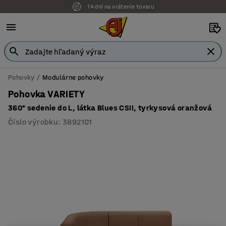
14 dní na vrátenie tovaru
Pohovky
Modulárne pohovky
Pohovka VARIETY
360° sedenie do L, látka Blues CSII, tyrkysová oranžová
Číslo výrobku
:
3892101