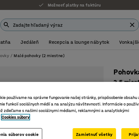
Možnosť platby na faktúru
Záruka 7 rokov
Šatňa
Jedáleň
Recepcia a lounge nábytok
Vonkajši
ovky
Malé pohovky (2 miestne)
Pohovk
2,5 mies
Číslo výro
kie používame na správne fungovanie našej stránky, prispôsobenie obsahu 
Moderný 
ie funkcií sociálnych médií a na analýzu návštevnosti. Informácie o použív
ež zdieľame s našimi sociálnymi médiami, reklamnými a analytickými
Integrov
Cookies súbory
Praktické
Farba
:
Šedoh
nia súborov cookie
Zamietnuť všetky
Prij