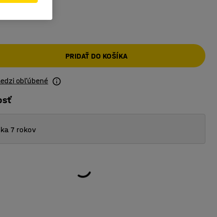
PRIDAŤ DO KOŠÍKA
medzi obľúbené
osť
ka 7 rokov