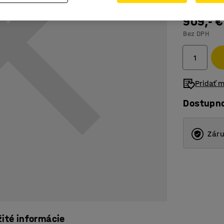
909,- €
Bez DPH
Pridať 
Dostupn
Záru
žité informácie