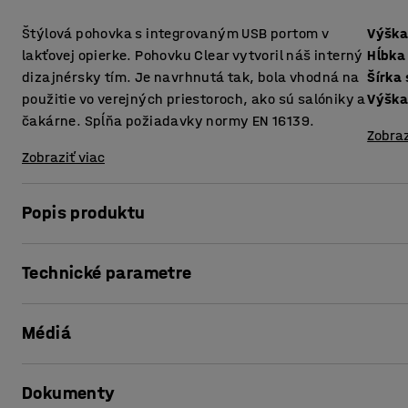
Štýlová pohovka s integrovaným USB portom v
Výška
lakťovej opierke. Pohovku Clear vytvoril náš interný
Hĺbka
dizajnérsky tím. Je navrhnutá tak, bola vhodná na
Šírka
použitie vo verejných priestoroch, ako sú salóniky a
Výšk
čakárne. Spĺňa požiadavky normy EN 16139.
Zobraz
Zobraziť viac
Popis produktu
Vytvorte si ostrovček pohody uprostred ruchu verejných 
Technické parametre
Vďaka USB portu v lakťovej opierke je pohovka štýlová a f
Výška sedáku
:
430
mm
sedenia v sedačke a pod stálym dohľadom. USB port vám 
Médiá
Hĺbka sedáku
:
535
mm
alebo surfovať na internete.
Šírka sedáku
:
1400
mm
Výška
:
770
mm
S týmto nábytkom je hračka vytvoriť príjemné posedenie, 
Dokumenty
Šírka
:
1500
mm
Táto štýlová a mimoriadne pohodlná pohovka je vhodná do č