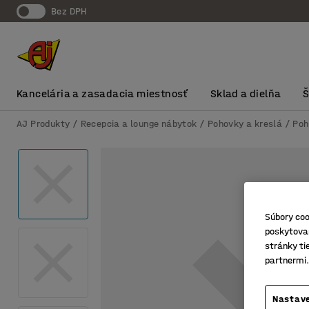
Bez DPH
Kancelária a zasadacia miestnosť
Sklad a dielňa
AJ Produkty
Recepcia a lounge nábytok
Pohovky a kreslá
Poh
Súbory coo
poskytovan
stránky ti
partnermi.
Nastave