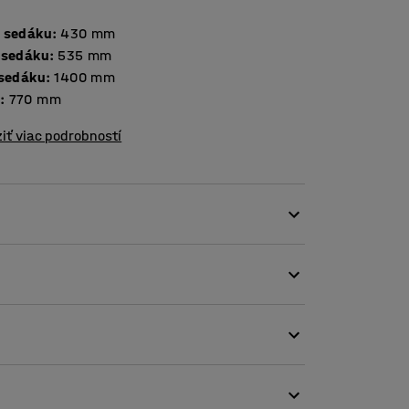
 sedáku
:
430
mm
 sedáku
:
535
mm
 sedáku
:
1400
mm
a
:
770
mm
iť viac podrobností
budov!
unkčná. Nabíjajte telefón alebo tablet počas
umožní pohodlne sedieť a súčasne pracovať
kde zákazníci a návštevníci môžu relaxovať.
akární, na recepcie, do hál a salónikov.