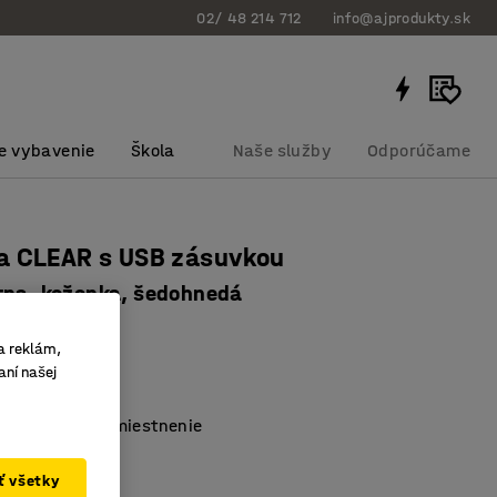
02/ 48 214 712
info@ajprodukty.sk
e vybavenie
Škola
Naše služby
Odporúčame
a CLEAR s USB zásuvkou
tna, koženka, šedohnedá
bku
:
131491
a reklám,
dizajn
aní našej
aný USB port
 a prístupné umiestnenie
nedá
ať všetky