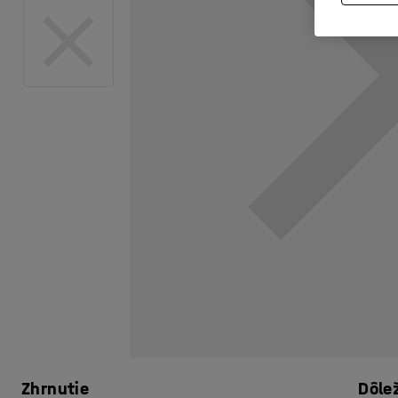
Zhrnutie
Dôle