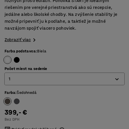
rôznych prostrediach. Pohovka START je ideálnym
riešením pre verejné priestranstvá ako sú recepcie,
jedálne alebo školské chodby. Na zvýšenie stability je
možné pripevniť ju k podlahe, a taktiež je možné
navzájom spojiť viacero pohoviek.
Zobraziť viac
Farba podstavca
:
Biela
Počet miest na sedenie
1
Farba
:
Šedohnedá
1
2
399,- €
3
Bez DPH