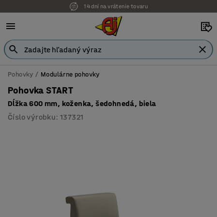
14 dní na vrátenie tovaru
Možnosť platby na faktúru
Pohovky
Modulárne pohovky
Pohovka START
Dĺžka 600 mm, koženka, šedohnedá, biela
Číslo výrobku
:
137321