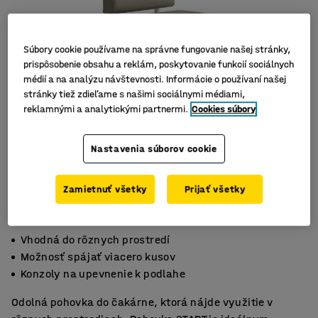
Súbory cookie používame na správne fungovanie našej stránky,
prispôsobenie obsahu a reklám, poskytovanie funkcií sociálnych
médií a na analýzu návštevnosti. Informácie o používaní našej
stránky tiež zdieľame s našimi sociálnymi médiami,
reklamnými a analytickými partnermi.
Cookies súbory
Nastavenia súborov cookie
Zamietnuť všetky
Prijať všetky
Vhodná do rôznych prostredí
Možnosť spájať viacero kusov
Konzoly na upevnenie k podlahe
Odolná pohovka do čakárne, ktorá nájde využitie v