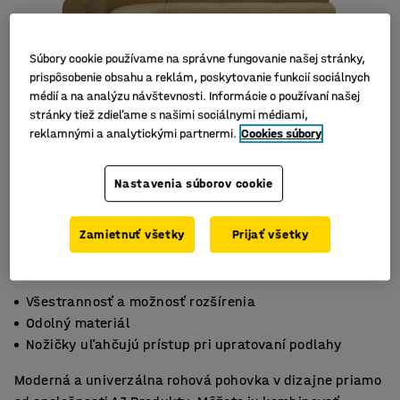
Súbory cookie používame na správne fungovanie našej stránky,
prispôsobenie obsahu a reklám, poskytovanie funkcií sociálnych
médií a na analýzu návštevnosti. Informácie o používaní našej
stránky tiež zdieľame s našimi sociálnymi médiami,
reklamnými a analytickými partnermi.
Cookies súbory
Nastavenia súborov cookie
Zamietnuť všetky
Prijať všetky
Všestrannosť a možnosť rozšírenia
Odolný materiál
Nožičky uľahčujú prístup pri upratovaní podlahy
Moderná a univerzálna rohová pohovka v dizajne priamo