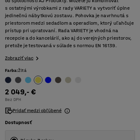
od spoločnosti AJ Produkty. Môžete ju kombinovať
s ostatnými výrobkami z rady VARIETY a vytvoriť úplne
jedinečnú nábytkovú zostavu. Pohovka je navrhnutá s
priestorom medzi sedadlom a operadlom, ktorý uľahčuje
prístup pri upratovaní. Rada VARIETY je vhodná na
recepcie a do kancelárií, ako aj do verejných priestorov,
pretože je testovaná v súlade s normou EN 16139.
Zobraziť viac
Farba
:
Žltá
2 049,- €
Bez DPH
Pridať medzi obľúbené
Dostupnosť