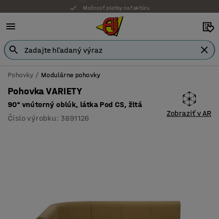
Možnosť platby na faktúru
Pohovky
Modulárne pohovky
Pohovka VARIETY
90° vnútorný oblúk, látka Pod CS, žltá
Zobraziť v AR
Číslo výrobku
:
3891126