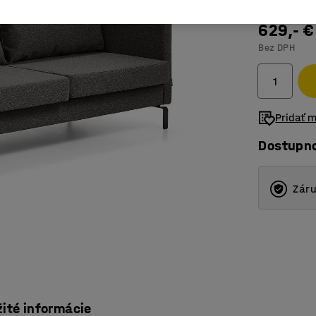
629,- €
Bez DPH
Pridať 
Dostupn
Záru
žité informácie