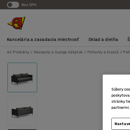
Bez DPH
Kancelária a zasadacia miestnosť
Sklad a dielňa
AJ Produkty
Recepcia a lounge nábytok
Pohovky a kreslá
Poh
Súbory coo
poskytovan
stránky ti
partnermi.
Nastave