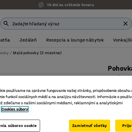
14 dní na vrátenie tovaru
Možnosť platby na faktúru
Šatňa
Jedáleň
Recepcia a lounge nábytok
Vonkajši
ovky
Malé pohovky (3 miestne)
Pohovk
3-miestn
Číslo výro
kie používame na správne fungovanie našej stránky, prispôsobenie obsahu 
ie funkcií sociálnych médií a na analýzu návštevnosti. Informácie o použív
Klasický,
ež zdieľame s našimi sociálnymi médiami, reklamnými a analytickými
Mimoriad
Cookies súbory
Zostava 
Farba
:
Antra
nia súborov cookie
Zamietnuť všetky
Prij