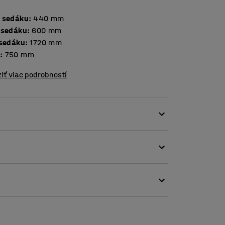
 sedáku
:
440
mm
 sedáku
:
600
mm
 sedáku
:
1720
mm
a
:
750
mm
iť viac podrobností
cepcie alebo čakárne pohodlný a oddychový
o kancelárie?
 každého prostredia. Vďaka veľkorysým
mäkká a veľmi pohodlná. Môžete ju použiť
ovedajúcim konferenčným stolíkom a vytvoriť