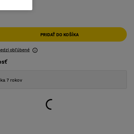
PRIDAŤ DO KOŠÍKA
medzi obľúbené
osť
ka 7 rokov