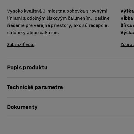
Vysoko kvalitná 3-miestna pohovka s rovnými
Výška
líniami a odolným látkovým čalúnením. Ideálne
Hĺbka
riešenie pre verejné priestory, ako sú recepcie,
Šírka
salóniky alebo čakárne.
Výšk
Zobraziť viac
Zobraz
Popis produktu
S touto príjemnou, kvalitnou pohovkou urobíte z vašej re
Technické parametre
priestor. Prípadne, prečo ho nedať do salónika, baru aleb
Výška sedáku
:
440
mm
Nadčasový dizajn znamená, že táto pohovka je vhodná do
Dokumenty
Hĺbka sedáku
:
600
mm
rozmerom sa na nej pohodlne usadí naozaj každý. Je tiež 
Šírka sedáku
:
1720
mm
samostatne alebo ju skombinovať s inými kreslami a zodp
Výška
:
750
mm
Vytlačiť produktový list
tak príjemné posedenie.
Šírka
:
1900
mm