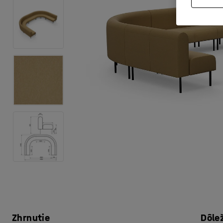
Zhrnutie
Dôle