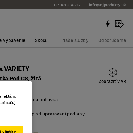
02/ 48 214 712
info@ajprodukty.sk
e vybavenie
Škola
Naše služby
Odporúčame
a VARIETY
átka Pod CS, žltá
Zobraziť v AR
bku
:
3889126
a reklám,
riestorovo úsporná pohovka
aní našej
ateriál
ľahčujú prístup pri upratovaní podlahy
ať všetky