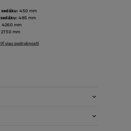
 sedáku
:
450
mm
 sedáku
:
485
mm
:
4260
mm
2730
mm
iť viac podrobností
 sa ideálne hodí do verejných priestorov, ako
i sedadlom a operadlom zabraňuje hromadeniu
 upratovaní.