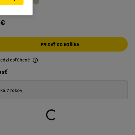
 €
PRIDAŤ DO KOŠÍKA
medzi obľúbené
osť
ka 7 rokov