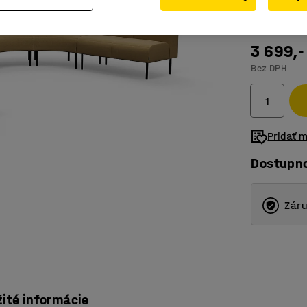
3 699,-
Bez DPH
Pridať 
Dostupn
Záru
žité informácie