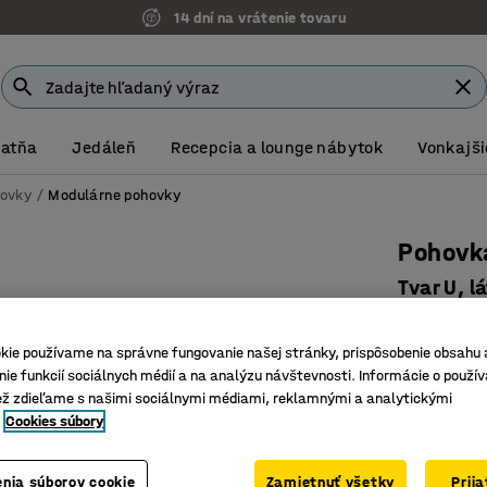
14 dní na vrátenie tovaru
Šatňa
Jedáleň
Recepcia a lounge nábytok
Vonkajši
ovky
Modulárne pohovky
Pohovk
Tvar U, l
Číslo výro
kie používame na správne fungovanie našej stránky, prispôsobenie obsahu 
Veľká, p
ie funkcií sociálnych médií a na analýzu návštevnosti. Informácie o použív
Odolný m
ež zdieľame s našimi sociálnymi médiami, reklamnými a analytickými
Nožičky u
Cookies súbory
Farba
:
Žltá
nia súborov cookie
Zamietnuť všetky
Prij