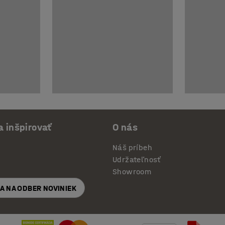
a inšpirovať
O nás
Náš príbeh
Udržateľnosť
Showroom
SA NA ODBER NOVINIEK