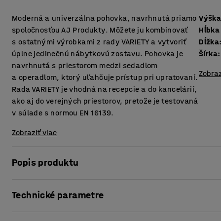
Moderná a univerzálna pohovka, navrhnutá priamo
Výška
spoločnosťou AJ Produkty. Môžete ju kombinovať
Hĺbka
s ostatnými výrobkami z rady VARIETY a vytvoriť
Dĺžka
úplne jedinečnú nábytkovú zostavu. Pohovka je
Šírka
:
navrhnutá s priestorom medzi sedadlom
Zobraz
a operadlom, ktorý uľahčuje prístup pri upratovaní.
Rada VARIETY je vhodná na recepcie a do kancelárií,
ako aj do verejných priestorov, pretože je testovaná
v súlade s normou EN 16139.
Zobraziť viac
Popis produktu
Pohovka je pohodlná, čalúnená odolnou látkou, vďaka čomu
Technické parametre
sú recepcie, čakárne, kancelárie či školy. Priestor medz
prachu a nečistôt medzi poduškami a uľahčuje prístup pri
Výška sedáku
:
450
mm