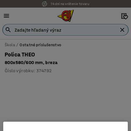
14 dní na vrátenie tovaru
Škola
Ostatné príslušenstvo
Polica THEO
800x580/600 mm, breza
Číslo výrobku
:
374792