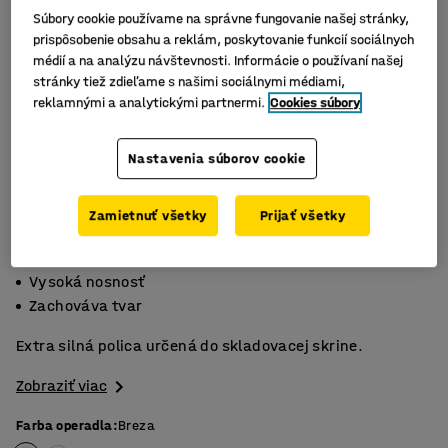
Súbory cookie používame na správne fungovanie našej stránky,
prispôsobenie obsahu a reklám, poskytovanie funkcií sociálnych
médií a na analýzu návštevnosti. Informácie o používaní našej
stránky tiež zdieľame s našimi sociálnymi médiami,
reklamnými a analytickými partnermi.
Cookies súbory
Nastavenia súborov cookie
Zamietnuť všetky
Prijať všetky
Laminát
Vysoká nosnosť
Zachováva tvar
Extra silná polica určená do skladovacej skrine.
Zobraziť viac
Farba operadla
:
Breza