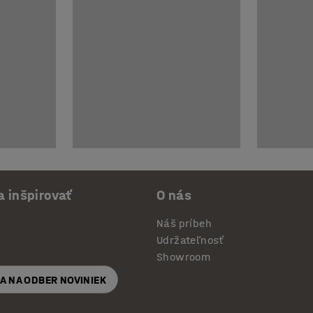
a inšpirovať
O nás
Náš príbeh
Udržateľnosť
Showroom
SA NA ODBER NOVINIEK