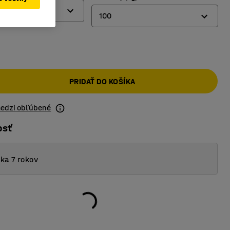
100
100
120
PRIDAŤ DO KOŠÍKA
170
200
medzi obľúbené
osť
ka 7 rokov