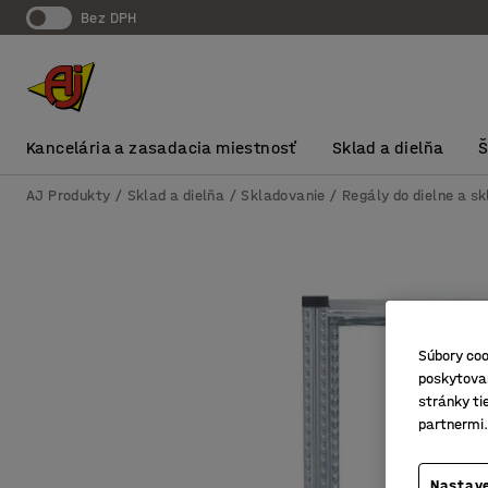
Bez DPH
Kancelária a zasadacia miestnosť
Sklad a dielňa
AJ Produkty
Sklad a dielňa
Skladovanie
Regály do dielne a s
Súbory coo
poskytovan
stránky ti
partnermi.
Nastave