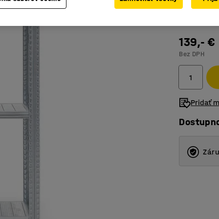
600
320
139,- €
400
Bez DPH
500
600
Pridať 
800
Dostupn
Záru