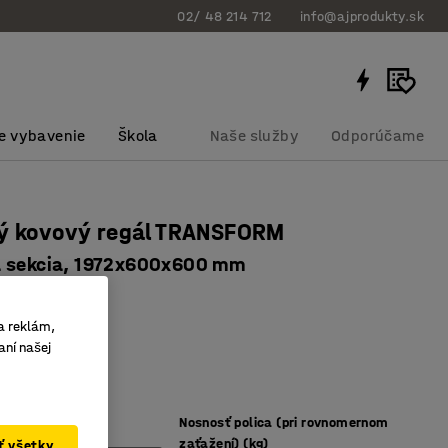
02/ 48 214 712
info@ajprodukty.sk
e vybavenie
Škola
Naše služby
Odporúčame
vý kovový regál TRANSFORM
á sekcia, 1972x600x600 mm
bku
:
21667
a reklám,
ez skrutiek
aní našej
ľné police
 možností
Nosnosť polica (pri rovnomernom
zaťažení) (kg)
ať všetky