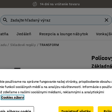
14 dní na vrátenie tovaru
Šatňa
Jedáleň
Recepcia a lounge nábytok
Vonkajši
kladu
Skladové regály
TRANSFORM
Polico
Základn
Číslo výro
kie používame na správne fungovanie našej stránky, prispôsobenie obsahu 
Montáž b
ie funkcií sociálnych médií a na analýzu návštevnosti. Informácie o použív
Nastavite
ež zdieľame s našimi sociálnymi médiami, reklamnými a analytickými
Niekoľko
Cookies súbory
Hĺbka (mm)
nia súborov cookie
Zamietnuť všetky
Prij