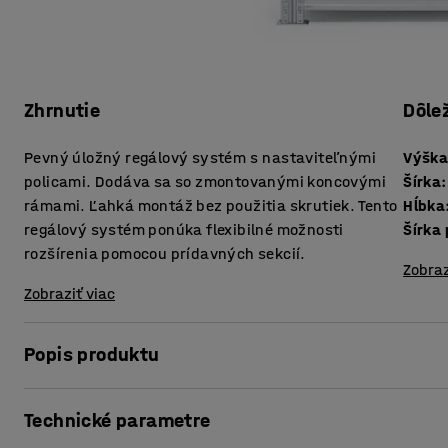
Zhrnutie
Dôle
Pevný úložný regálový systém s nastaviteľnými
Výšk
policami. Dodáva sa so zmontovanými koncovými
Šírka
:
rámami. Ľahká montáž bez použitia skrutiek. Tento
Hĺbka
regálový systém ponúka flexibilné možnosti
Šírka 
rozšírenia pomocou prídavných sekcií.
Zobraz
Zobraziť viac
Popis produktu
Odolný úložný regál ponúka celý rad možností, čím sa dá
Technické parametre
Zostavte si úložný regálový systém podľa konkrétnych pot
riešenie, ktoré vám zefektívni prácu. V regálovom systém