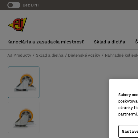
Bez DPH
Kancelária a zasadacia miestnosť
Sklad a dielňa
AJ Produkty
Sklad a dielňa
Dielenské vozíky
Náhradné koliesk
Súbory coo
poskytovan
stránky ti
partnermi.
Nastave