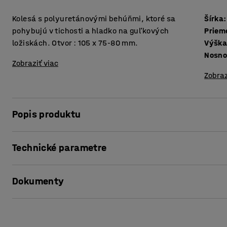
Kolesá s polyuretánovými behúňmi, ktoré sa
Šírka
:
pohybujú v tichosti a hladko na guľkových
Prieme
ložiskách. Otvor : 105 x 75-80 mm.
Výška
Nosno
Zobraziť viac
Zobraz
Popis produktu
Kolesá s polyuretánovými behúňmi majú nízky valivý odpor
Technické parametre
manipuluje. Kolesá sú veľmi trvanlivé a odolné voči olej
vysoko odolné voči nárazom a horizontálnemu namáhaniu. 
Šírka
:
50
mm
prostredie ako sú dielne a sklady.
Dokumenty
Priemer kolies
:
125
mm
Výška kolieska vrátane kladky
:
164
mm
Nosnosť
:
450
kg
Vytlačiť produktový list
Typ kolies
:
Otočné s brzdou