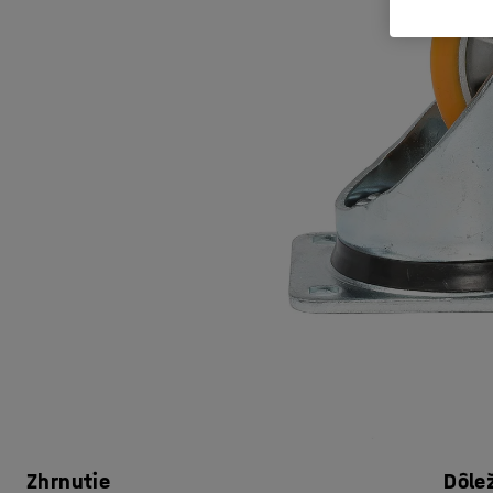
Zhrnutie
Dôle