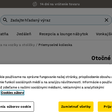
14 dní na vrátenie tovaru
Šatňa
Jedáleň
Recepcia a lounge nábytok
Vonkajši
a na vozíky a stoličky
Priemyselné kolieska
Otočné 
Nosnosť 
Číslo výro
kie používame na správne fungovanie našej stránky, prispôsobenie obsahu 
ie funkcií sociálnych médií a na analýzu návštevnosti. Informácie o použív
Tichý a 
ež zdieľame s našimi sociálnymi médiami, reklamnými a analytickými
Nosnosť 
Cookies súbory
Vysoká o
Typ kolies
nia súborov cookie
Zamietnuť všetky
Prij