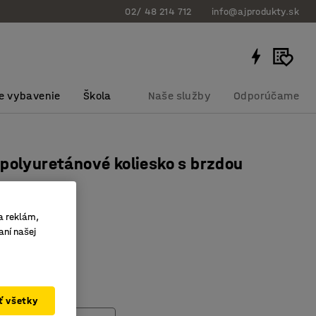
02/ 48 214 712
info@ajprodukty.sk
e vybavenie
Škola
Naše služby
Odporúčame
polyuretánové koliesko s brzdou
450 kg
bku
:
90061
a reklám,
aní našej
hladký pohyb
450 kg
dolnosť
ať všetky