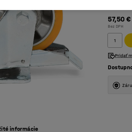
Otočné s 
57,50 €
Otočné 
Bez DPH
Otočné 
Pevné k
Pridať 
Dostupn
Záru
žité informácie