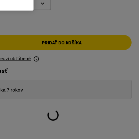
brzdou
kolieska
s brzdou
PRIDAŤ DO KOŠÍKA
olieska
medzi obľúbené
osť
ka 7 rokov