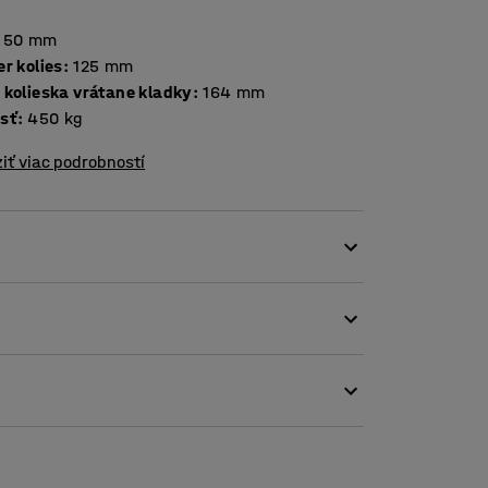
50
mm
r kolies
:
125
mm
 kolieska vrátane kladky
:
164
mm
sť
:
450
kg
iť viac podrobností
 , hladko sa pohybujú a preto sa s nimi dobre
om, mastnote a mnohým chemikáliám. Sú tiež
To z nich robí vynikajúcou voľbou pre drsné