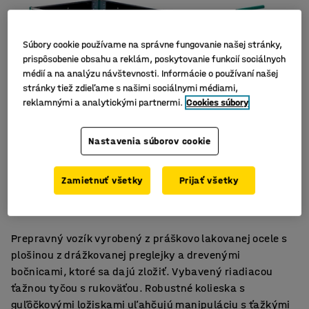
Súbory cookie používame na správne fungovanie našej stránky,
prispôsobenie obsahu a reklám, poskytovanie funkcií sociálnych
médií a na analýzu návštevnosti. Informácie o používaní našej
stránky tiež zdieľame s našimi sociálnymi médiami,
reklamnými a analytickými partnermi.
Cookies súbory
Nastavenia súborov cookie
Sklopné tyče udržujú náklad na mieste
Zamietnuť všetky
Prijať všetky
Jednoduchá manipulácia
Odolné kolesá
Prepravný vozík vyrobený z práškovo lakovanej ocele s
plošinou z drážkovanej preglejky a drevenými
bočnicami, ktoré sa dajú zložiť. Vybavený riadiacou
ťažnou tyčou s rukoväťou. Robustné kolieska s
guľôčkovými ložiskami uľahčujú manipuláciu s ťažkými