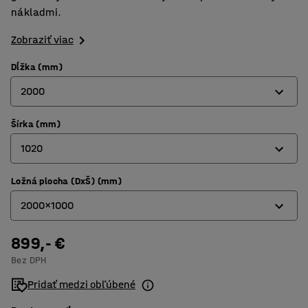
nákladmi.
Zobraziť viac
Dĺžka (mm)
2000
Šírka (mm)
1500
1020
2000
Ložná plocha (DxŠ) (mm)
770
2000x1000
1020
899,- €
1500x750
Bez DPH
2000x1000
Pridať medzi obľúbené