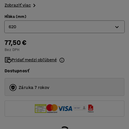
Zobraziť viac
Hĺbka (mm)
620
77,50 €
470
Bez DPH
620
Pridať medzi obľúbené
775
Dostupnosť
Záruka 7 rokov